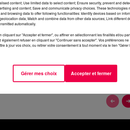
alised content; Use limited data to select content; Ensure security, prevent and detect
2 min 2 
ertising and content; Save and communicate privacy choices. These technologies
and browsing data to offer following functionalities: Identify devices based on infor
eolocation data; Match and combine data from other data sources; Link different de
nsmitted automatically.
cliquant sur "Accepter et fermer", ou affiner en sélectionnant les finalités et/ou pa
 DU MARDI 26 MAI
 également refuser en cliquant sur "Continuer sans accepter". Vos préférences ne 
tre à jour vos choix, ou retirer votre consentement à tout moment via le lien "Gérer 
6 Mai
Gérer mes choix
Accepter et fermer