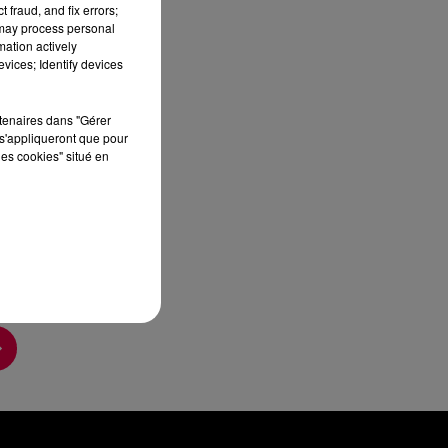
 fraud, and fix errors;
sec
 may process personal
mation actively
vices; Identify devices
rtenaires dans "Gérer
s'appliqueront que pour
les cookies" situé en