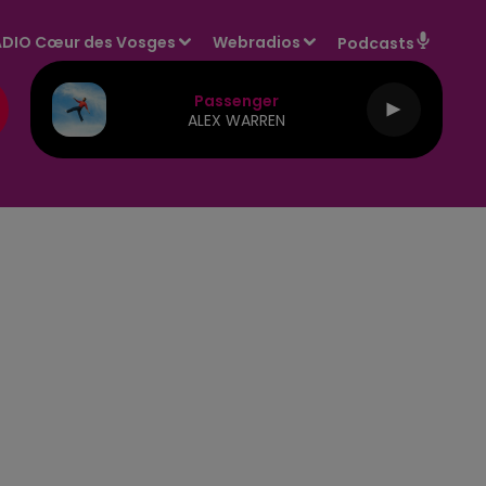
DIO Cœur des Vosges
Webradios
Podcasts
Passenger
ALEX WARREN
E