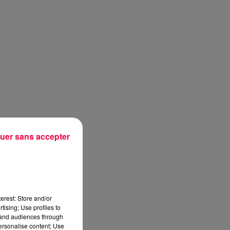
uer sans accepter
erest: Store and/or
tising; Use profiles to
tand audiences through
personalise content; Use