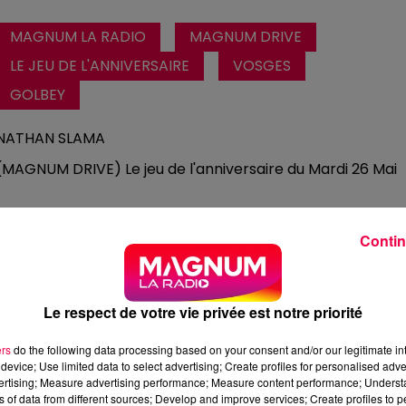
MAGNUM LA RADIO
MAGNUM DRIVE
LE JEU DE L'ANNIVERSAIRE
VOSGES
GOLBEY
NATHAN SLAMA
(MAGNUM DRIVE) Le jeu de l'anniversaire du Mardi 26 Mai
Contin
Le respect de votre vie privée est notre priorité
ers
do the following data processing based on your consent and/or our legitimate int
device; Use limited data to select advertising; Create profiles for personalised adver
vertising; Measure advertising performance; Measure content performance; Unders
ns of data from different sources; Develop and improve services; Create profiles to 