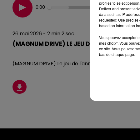
profiles to select person
0:00
Deliver and present adv
data such as IP address 
requested; Use precise g
based on information tra
26 mai 2026 - 2 min 2 sec
Vous pouvez accepter en 
(MAGNUM DRIVE) LE JEU DE L'ANNIVERSAIRE
mes choix". Vous pouvez
ce site. Vous pouvez met
bas de chaque page.
(MAGNUM DRIVE) Le jeu de l'anniversaire du Mardi 2