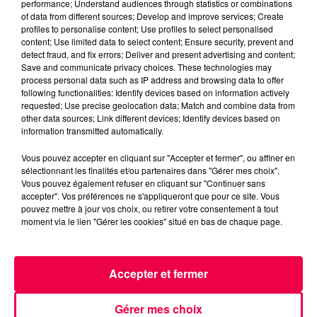
performance; Understand audiences through statistics or combinations
MAGNUM LA RADIO
MAGNUM DRIVE
of data from different sources; Develop and improve services; Create
LE JEU DE L'ANNIVERSAIRE
profiles to personalise content; Use profiles to select personalised
content; Use limited data to select content; Ensure security, prevent and
HAUTE MARNE
CHAUMONT
detect fraud, and fix errors; Deliver and present advertising and content;
Save and communicate privacy choices. These technologies may
process personal data such as IP address and browsing data to offer
NATHAN SLAMA
following functionalities: Identify devices based on information actively
requested; Use precise geolocation data; Match and combine data from
(MAGNUM DRIVE) Le jeu de l'anniversaire du
other data sources; Link different devices; Identify devices based on
Mercredi 10 Juin
information transmitted automatically.
Vous pouvez accepter en cliquant sur "Accepter et fermer", ou affiner en
0:00
2 min 35 sec
sélectionnant les finalités et/ou partenaires dans "Gérer mes choix".
Vous pouvez également refuser en cliquant sur "Continuer sans
accepter". Vos préférences ne s'appliqueront que pour ce site. Vous
pouvez mettre à jour vos choix, ou retirer votre consentement à tout
moment via le lien "Gérer les cookies" situé en bas de chaque page.
10 juin 2026 - 2 min 35 sec
(MAGNUM DRIVE) LE JEU DE L'ANNIVERSAIRE
DU MERCREDI 10 JUIN
Accepter et fermer
(MAGNUM DRIVE) Le jeu de l'anniversaire du Mercredi
Gérer mes choix