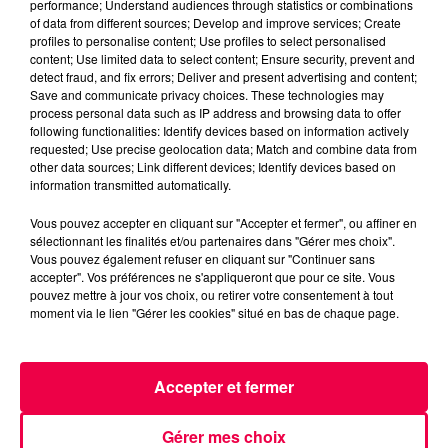
performance; Understand audiences through statistics or combinations
MAGNUM LA RADIO
MAGNUM DRIVE
of data from different sources; Develop and improve services; Create
LE JEU DE L'ANNIVERSAIRE
VOSGES
profiles to personalise content; Use profiles to select personalised
content; Use limited data to select content; Ensure security, prevent and
DOUNOUX
detect fraud, and fix errors; Deliver and present advertising and content;
Save and communicate privacy choices. These technologies may
process personal data such as IP address and browsing data to offer
NATHAN SLAMA
following functionalities: Identify devices based on information actively
requested; Use precise geolocation data; Match and combine data from
(MAGNUM DRIVE) Le jeu de l'anniversaire du
other data sources; Link different devices; Identify devices based on
Mercredi 3 Juin
information transmitted automatically.
Vous pouvez accepter en cliquant sur "Accepter et fermer", ou affiner en
0:00
2 min 45 sec
sélectionnant les finalités et/ou partenaires dans "Gérer mes choix".
Vous pouvez également refuser en cliquant sur "Continuer sans
accepter". Vos préférences ne s'appliqueront que pour ce site. Vous
pouvez mettre à jour vos choix, ou retirer votre consentement à tout
moment via le lien "Gérer les cookies" situé en bas de chaque page.
3 juin 2026 - 2 min 45 sec
(MAGNUM DRIVE) LE JEU DE L'ANNIVERSAIRE
DU MERCREDI 3 JUIN
Accepter et fermer
(MAGNUM DRIVE) Le jeu de l'anniversaire du Mercredi
Gérer mes choix