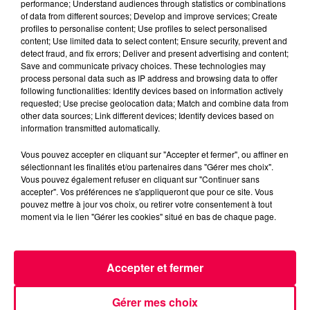
performance; Understand audiences through statistics or combinations
MAGNUM LA RADIO
MAGNUM DRIVE
of data from different sources; Develop and improve services; Create
LE JEU DE L'ANNIVERSAIRE
VOSGES
profiles to personalise content; Use profiles to select personalised
content; Use limited data to select content; Ensure security, prevent and
ST DIE DES VOSGES
detect fraud, and fix errors; Deliver and present advertising and content;
Save and communicate privacy choices. These technologies may
process personal data such as IP address and browsing data to offer
NATHAN SLAMA
following functionalities: Identify devices based on information actively
requested; Use precise geolocation data; Match and combine data from
(MAGNUM DRIVE) Le jeu de l'anniversaire du
other data sources; Link different devices; Identify devices based on
Vendredi 19 Juin
information transmitted automatically.
Vous pouvez accepter en cliquant sur "Accepter et fermer", ou affiner en
0:00
3 min
sélectionnant les finalités et/ou partenaires dans "Gérer mes choix".
Vous pouvez également refuser en cliquant sur "Continuer sans
accepter". Vos préférences ne s'appliqueront que pour ce site. Vous
pouvez mettre à jour vos choix, ou retirer votre consentement à tout
moment via le lien "Gérer les cookies" situé en bas de chaque page.
19 juin 2026 - 3 min
(MAGNUM DRIVE) LE JEU DE L'ANNIVERSAIRE
DU VENDREDI 19 JUIN
Accepter et fermer
(MAGNUM DRIVE) Le jeu de l'anniversaire du Vendredi
Gérer mes choix