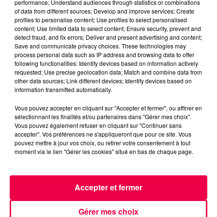
performance; Understand audiences through statistics or combinations
MAGNUM LA RADIO
MAGNUM DRIVE
of data from different sources; Develop and improve services; Create
LE JEU DE L'ANNIVERSAIRE
profiles to personalise content; Use profiles to select personalised
content; Use limited data to select content; Ensure security, prevent and
HAUTE MARNE
LAFAUCHE
detect fraud, and fix errors; Deliver and present advertising and content;
Save and communicate privacy choices. These technologies may
process personal data such as IP address and browsing data to offer
NATHAN SLAMA
following functionalities: Identify devices based on information actively
requested; Use precise geolocation data; Match and combine data from
(MAGNUM DRIVE) Le jeu de l'anniversaire du
other data sources; Link different devices; Identify devices based on
Vendredi 29 Mai
information transmitted automatically.
Vous pouvez accepter en cliquant sur "Accepter et fermer", ou affiner en
0:00
2 min 42 sec
sélectionnant les finalités et/ou partenaires dans "Gérer mes choix".
Vous pouvez également refuser en cliquant sur "Continuer sans
accepter". Vos préférences ne s'appliqueront que pour ce site. Vous
pouvez mettre à jour vos choix, ou retirer votre consentement à tout
moment via le lien "Gérer les cookies" situé en bas de chaque page.
29 mai 2026 - 2 min 42 sec
(MAGNUM DRIVE) LE JEU DE L'ANNIVERSAIRE
DU VENDREDI 29 MAI
Accepter et fermer
(MAGNUM DRIVE) Le jeu de l'anniversaire du Vendredi
Gérer mes choix