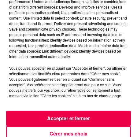
performance; Understand audiences through statistics or combinations
MAGNUM LA RADIO
MAGNUM DRIVE
of data from different sources; Develop and improve services; Create
LE JEU DE L'ANNIVERSAIRE
VOSGES
profiles to personalise content; Use profiles to select personalised
content; Use limited data to select content; Ensure security, prevent and
DOCELLES
detect fraud, and fix errors; Deliver and present advertising and content;
Save and communicate privacy choices. These technologies may
process personal data such as IP address and browsing data to offer
NATHAN SLAMA
following functionalities: Identify devices based on information actively
requested; Use precise geolocation data; Match and combine data from
(MAGNUM DRIVE) Le jeu de l'anniversaire du
other data sources; Link different devices; Identify devices based on
Vendredi 3 Juillet
information transmitted automatically.
Vous pouvez accepter en cliquant sur "Accepter et fermer", ou affiner en
0:00
2 min 55 sec
sélectionnant les finalités et/ou partenaires dans "Gérer mes choix".
Vous pouvez également refuser en cliquant sur "Continuer sans
accepter". Vos préférences ne s'appliqueront que pour ce site. Vous
pouvez mettre à jour vos choix, ou retirer votre consentement à tout
moment via le lien "Gérer les cookies" situé en bas de chaque page.
3 juillet 2026 - 2 min 55 sec
(MAGNUM DRIVE) LE JEU DE L'ANNIVERSAIRE
DU VENDREDI 3 JUILLET
Accepter et fermer
(MAGNUM DRIVE) Le jeu de l'anniversaire du Vendredi
Gérer mes choix