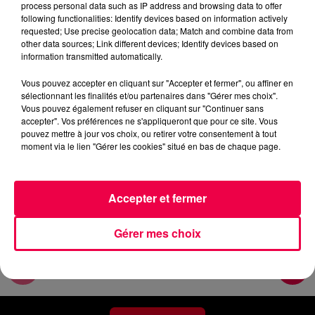
process personal data such as IP address and browsing data to offer
Le flash de 12h
following functionalities: Identify devices based on information actively
requested; Use precise geolocation data; Match and combine data from
other data sources; Link different devices; Identify devices based on
0:00
5 min 26 sec
information transmitted automatically.
Vous pouvez accepter en cliquant sur "Accepter et fermer", ou affiner en
sélectionnant les finalités et/ou partenaires dans "Gérer mes choix".
2 juin 2026 - 5 min 26 sec
Vous pouvez également refuser en cliquant sur "Continuer sans
accepter". Vos préférences ne s'appliqueront que pour ce site. Vous
MARDI MATIN - 02 JUIN
pouvez mettre à jour vos choix, ou retirer votre consentement à tout
moment via le lien "Gérer les cookies" situé en bas de chaque page.
Les informatins du mardi 02 juin 2026 à 12h.
Accepter et fermer
Gérer mes choix