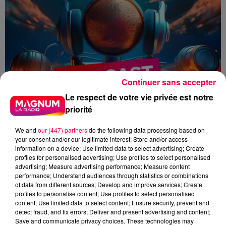
Continuer sans accepter
Le respect de votre vie privée est notre
priorité
We and
our (447) partners
do the following data processing based on
your consent and/or our legitimate interest: Store and/or access
information on a device; Use limited data to select advertising; Create
profiles for personalised advertising; Use profiles to select personalised
advertising; Measure advertising performance; Measure content
performance; Understand audiences through statistics or combinations
of data from different sources; Develop and improve services; Create
flash info
profiles to personalise content; Use profiles to select personalised
content; Use limited data to select content; Ensure security, prevent and
detect fraud, and fix errors; Deliver and present advertising and content;
Zoé Thomas
Save and communicate privacy choices. These technologies may