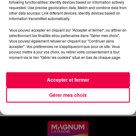
following functionalities: Identify devices based on information actively
requested; Use precise geolocation data; Match and combine data from
0:00
3 min 45 sec
other data sources; Link different devices; Identify devices based on
information transmitted automatically.
Vous pouvez accepter en cliquant sur "Accepter et fermer", ou affiner en
12 mai 2026 - 3 min 45 sec
sélectionnant les finalités et/ou partenaires dans "Gérer mes choix".
Vous pouvez également refuser en cliquant sur "Continuer sans
MARDI SOIR - 12 MAI
accepter". Vos préférences ne s'appliqueront que pour ce site. Vous
pouvez mettre à jour vos choix, ou retirer votre consentement à tout
moment via le lien "Gérer les cookies" situé en bas de chaque page.
Les informations du mardi 12 mai 2026 à 19h.
Accepter et fermer
Gérer mes choix