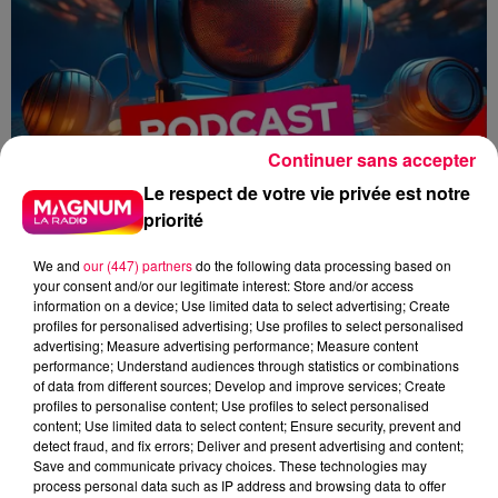
Continuer sans accepter
Le respect de votre vie privée est notre
priorité
We and
our (447) partners
do the following data processing based on
your consent and/or our legitimate interest: Store and/or access
information on a device; Use limited data to select advertising; Create
profiles for personalised advertising; Use profiles to select personalised
advertising; Measure advertising performance; Measure content
performance; Understand audiences through statistics or combinations
flash info
Zoé Thomas
of data from different sources; Develop and improve services; Create
profiles to personalise content; Use profiles to select personalised
content; Use limited data to select content; Ensure security, prevent and
Zoé Thomas
detect fraud, and fix errors; Deliver and present advertising and content;
Save and communicate privacy choices. These technologies may
Le flash de 19h
process personal data such as IP address and browsing data to offer