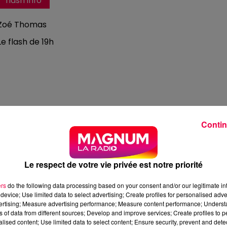
flash info
Zoé Thomas
Le flash de 19h
Contin
Le respect de votre vie privée est notre priorité
ers
do the following data processing based on your consent and/or our legitimate int
device; Use limited data to select advertising; Create profiles for personalised adver
vertising; Measure advertising performance; Measure content performance; Unders
ns of data from different sources; Develop and improve services; Create profiles to 
4 min 53 
alised content; Use limited data to select content; Ensure security, prevent and detect