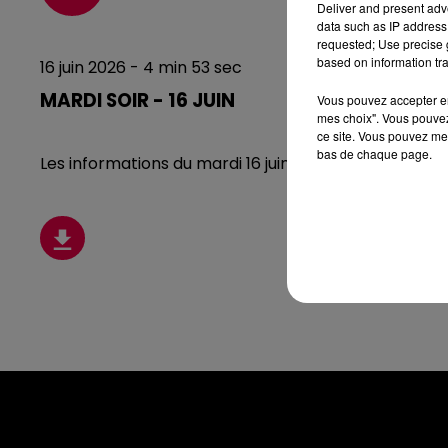
Deliver and present adv
data such as IP address 
requested; Use precise g
based on information tra
16 juin 2026 - 4 min 53 sec
MARDI SOIR - 16 JUIN
Vous pouvez accepter en 
mes choix". Vous pouvez
ce site. Vous pouvez met
bas de chaque page.
Les informations du mardi 16 juin 2026 à 19h.