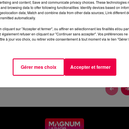
ertising and content; Save and communicate privacy choices. These technologies
and browsing data to offer following functionalities: Identify devices based on infor
eolocation data; Match and combine data from other data sources; Link different de
nsmitted automatically.
cliquant sur "Accepter et fermer", ou affiner en sélectionnant les finalités et/ou pa
 également refuser en cliquant sur "Continuer sans accepter". Vos préférences ne 
tre à jour vos choix, ou retirer votre consentement à tout moment via le lien "Gérer 
Gérer mes choix
Accepter et fermer