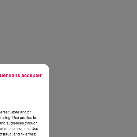
uer sans accepter
erest: Store and/or
tising; Use profiles to
tand audiences through
personalise content; Use
sec
 fraud, and fix errors;