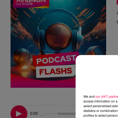
We and
our (447) partn
access information on a 
select personalised ad
statistics or combinatio
0:00
profiles to select person