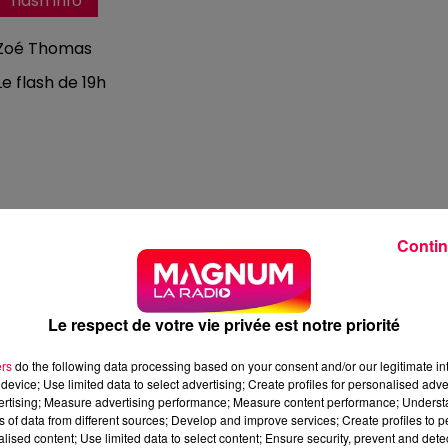
flash info
Zoé Thomas
Le flash de 19h
Contin
Le respect de votre vie privée est notre priorité
ers
do the following data processing based on your consent and/or our legitimate int
device; Use limited data to select advertising; Create profiles for personalised adver
vertising; Measure advertising performance; Measure content performance; Unders
ns of data from different sources; Develop and improve services; Create profiles to 
3 min 45 
alised content; Use limited data to select content; Ensure security, prevent and detect