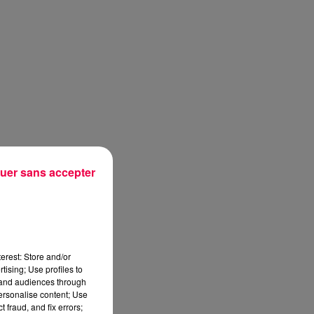
uer sans accepter
erest: Store and/or
tising; Use profiles to
tand audiences through
personalise content; Use
sec
 fraud, and fix errors;