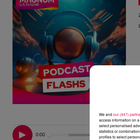
We and
our (447) partn
access information on a 
select personalised ad
statistics or combinatio
0:00
profiles to select person