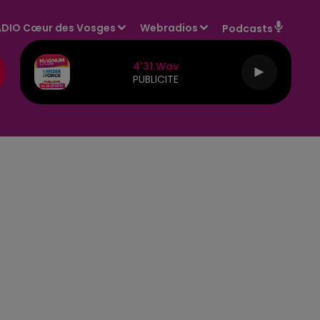
DIO Cœur des Vosges
Webradios
Podcasts
4'31.wav
PUBLICITE