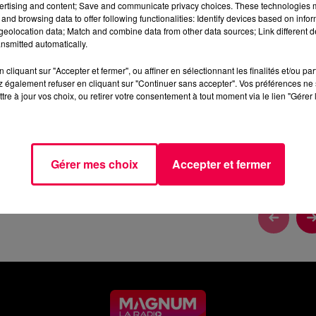
ertising and content; Save and communicate privacy choices. These technologies
and browsing data to offer following functionalities: Identify devices based on infor
eolocation data; Match and combine data from other data sources; Link different de
nsmitted automatically.
cliquant sur "Accepter et fermer", ou affiner en sélectionnant les finalités et/ou pa
 également refuser en cliquant sur "Continuer sans accepter". Vos préférences ne 
tre à jour vos choix, ou retirer votre consentement à tout moment via le lien "Gérer 
Gérer mes choix
Accepter et fermer