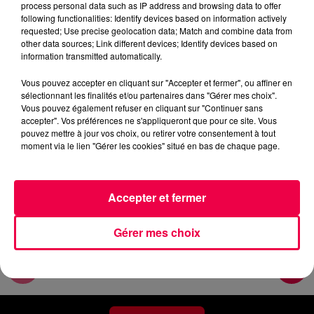
process personal data such as IP address and browsing data to offer
Le flash de 19h
following functionalities: Identify devices based on information actively
requested; Use precise geolocation data; Match and combine data from
other data sources; Link different devices; Identify devices based on
0:00
5 min 25 sec
information transmitted automatically.
Vous pouvez accepter en cliquant sur "Accepter et fermer", ou affiner en
sélectionnant les finalités et/ou partenaires dans "Gérer mes choix".
8 juillet 2026 - 5 min 25 sec
Vous pouvez également refuser en cliquant sur "Continuer sans
accepter". Vos préférences ne s'appliqueront que pour ce site. Vous
MERCREDI MATIN - 08 JUILLET
pouvez mettre à jour vos choix, ou retirer votre consentement à tout
moment via le lien "Gérer les cookies" situé en bas de chaque page.
Les informations du mercredi 08 juillet 2026 à 12h.
Accepter et fermer
Gérer mes choix