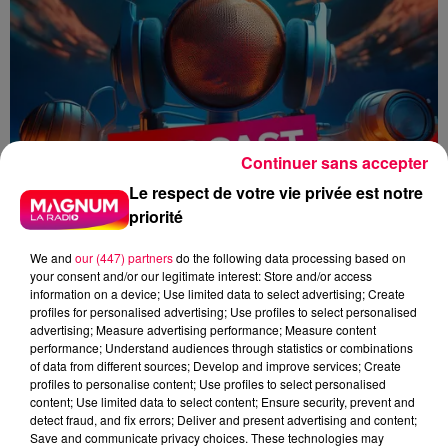
Continuer sans accepter
Le respect de votre vie privée est notre
priorité
We and
our (447) partners
do the following data processing based on
your consent and/or our legitimate interest: Store and/or access
information on a device; Use limited data to select advertising; Create
profiles for personalised advertising; Use profiles to select personalised
advertising; Measure advertising performance; Measure content
performance; Understand audiences through statistics or combinations
of data from different sources; Develop and improve services; Create
flash info
Zoé Thomas
profiles to personalise content; Use profiles to select personalised
content; Use limited data to select content; Ensure security, prevent and
detect fraud, and fix errors; Deliver and present advertising and content;
Zoé Thomas
Save and communicate privacy choices. These technologies may