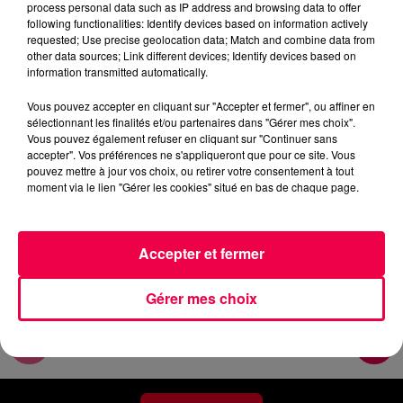
process personal data such as IP address and browsing data to offer
Les infos de ce mercredi matin.
following functionalities: Identify devices based on information actively
requested; Use precise geolocation data; Match and combine data from
other data sources; Link different devices; Identify devices based on
0:00
5 min 22 sec
information transmitted automatically.
Vous pouvez accepter en cliquant sur "Accepter et fermer", ou affiner en
sélectionnant les finalités et/ou partenaires dans "Gérer mes choix".
24 juin 2026 - 5 min 22 sec
Vous pouvez également refuser en cliquant sur "Continuer sans
accepter". Vos préférences ne s'appliqueront que pour ce site. Vous
MERCREDI MATIN - 24 JUIN
pouvez mettre à jour vos choix, ou retirer votre consentement à tout
moment via le lien "Gérer les cookies" situé en bas de chaque page.
Les infos de ce mercredi matin.
Accepter et fermer
Gérer mes choix