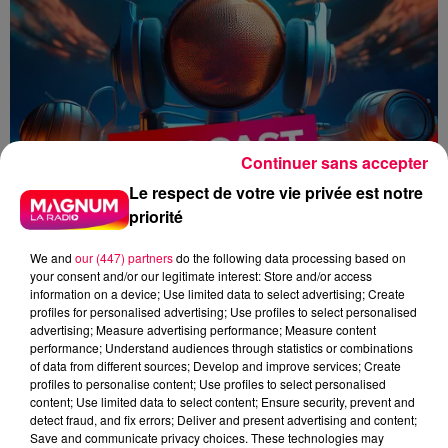
Continuer sans accepter
Le respect de votre vie privée est notre
priorité
We and
our (447) partners
do the following data processing based on
your consent and/or our legitimate interest: Store and/or access
information on a device; Use limited data to select advertising; Create
profiles for personalised advertising; Use profiles to select personalised
advertising; Measure advertising performance; Measure content
performance; Understand audiences through statistics or combinations
of data from different sources; Develop and improve services; Create
flash
profiles to personalise content; Use profiles to select personalised
content; Use limited data to select content; Ensure security, prevent and
detect fraud, and fix errors; Deliver and present advertising and content;
Juliette Schang
Save and communicate privacy choices. These technologies may