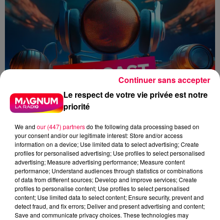
Continuer sans accepter
Le respect de votre vie privée est notre
priorité
We and
our (447) partners
do the following data processing based on
your consent and/or our legitimate interest: Store and/or access
information on a device; Use limited data to select advertising; Create
profiles for personalised advertising; Use profiles to select personalised
advertising; Measure advertising performance; Measure content
performance; Understand audiences through statistics or combinations
of data from different sources; Develop and improve services; Create
flash
profiles to personalise content; Use profiles to select personalised
content; Use limited data to select content; Ensure security, prevent and
detect fraud, and fix errors; Deliver and present advertising and content;
Juliette Schang
Save and communicate privacy choices. These technologies may