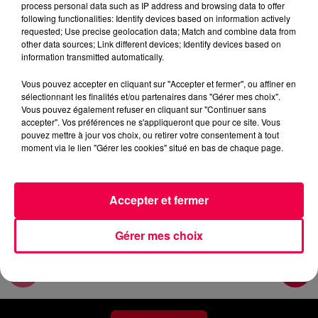
process personal data such as IP address and browsing data to offer
Les infos de ce mercredi matin.
following functionalities: Identify devices based on information actively
requested; Use precise geolocation data; Match and combine data from
other data sources; Link different devices; Identify devices based on
0:00
4 min 29 sec
information transmitted automatically.
Vous pouvez accepter en cliquant sur "Accepter et fermer", ou affiner en
sélectionnant les finalités et/ou partenaires dans "Gérer mes choix".
27 mai 2026 - 4 min 29 sec
Vous pouvez également refuser en cliquant sur "Continuer sans
accepter". Vos préférences ne s'appliqueront que pour ce site. Vous
MERCREDI MATIN - 27 MAI
pouvez mettre à jour vos choix, ou retirer votre consentement à tout
moment via le lien "Gérer les cookies" situé en bas de chaque page.
Les infos de ce mercredi matin.
Accepter et fermer
Gérer mes choix