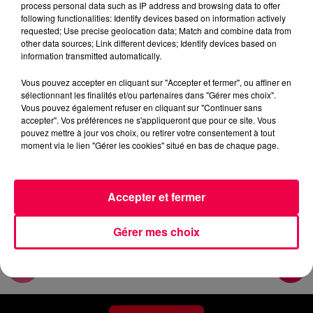
process personal data such as IP address and browsing data to offer
Le flash de 19h
following functionalities: Identify devices based on information actively
requested; Use precise geolocation data; Match and combine data from
other data sources; Link different devices; Identify devices based on
0:00
3 min 50 sec
information transmitted automatically.
Vous pouvez accepter en cliquant sur "Accepter et fermer", ou affiner en
sélectionnant les finalités et/ou partenaires dans "Gérer mes choix".
27 mai 2026 - 3 min 50 sec
Vous pouvez également refuser en cliquant sur "Continuer sans
accepter". Vos préférences ne s'appliqueront que pour ce site. Vous
MERCREDI SOIR - 27 MAI
pouvez mettre à jour vos choix, ou retirer votre consentement à tout
moment via le lien "Gérer les cookies" situé en bas de chaque page.
Les informations du mercredi 27 mai 2026 à 19h.
Accepter et fermer
Gérer mes choix