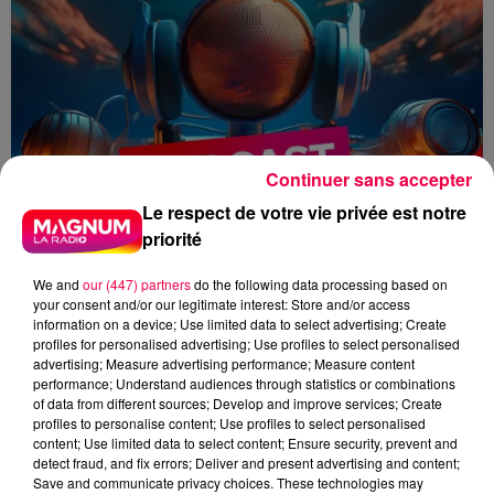
Continuer sans accepter
Le respect de votre vie privée est notre
priorité
We and
our (447) partners
do the following data processing based on
your consent and/or our legitimate interest: Store and/or access
information on a device; Use limited data to select advertising; Create
profiles for personalised advertising; Use profiles to select personalised
advertising; Measure advertising performance; Measure content
performance; Understand audiences through statistics or combinations
of data from different sources; Develop and improve services; Create
flash info
Zoé Thomas
profiles to personalise content; Use profiles to select personalised
content; Use limited data to select content; Ensure security, prevent and
detect fraud, and fix errors; Deliver and present advertising and content;
Zoé Thomas
Save and communicate privacy choices. These technologies may