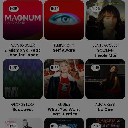
1h35
1h35
1h32
1h32
1h28
1h28
ALVARO SOLER
TEMPER CITY
JEAN JACQUES
El Mismo Sol Feat.
Self Aware
GOLDMAN
Jennifer Lopez
Envole Moi
1h25
1h25
1h22
1h22
1h18
1h18
GEORGE EZRA
ANGELE
ALICIA KEYS
Budapest
What You Want
No One
Feat. Justice
1h14
1h14
1h11
1h11
1h07
1h07