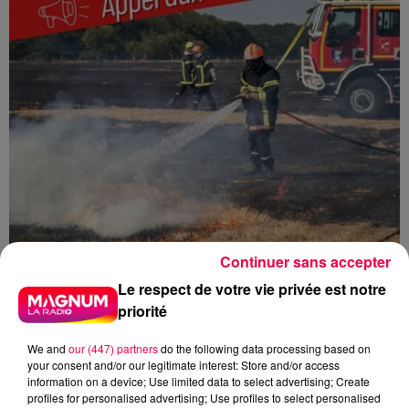
Le feu, parti d'une haie avant de se propager au
quartier résidentiel, avait détruit deux habitations et
contraint à l'évacuation d'une centaine de personnes.
Continuer sans accepter
Le respect de votre vie privée est notre
priorité
31 juillet 2026
Les Vosges renforcent leur réseau
d'agriculteurs volontaires pour...
We and
our (447) partners
do the following data processing based on
your consent and/or our legitimate interest: Store and/or access
Face à la sécheresse et aux risques de départs de feu,
information on a device; Use limited data to select advertising; Create
la Chambre d'agriculture des Vosges a lancé un appel
profiles for personalised advertising; Use profiles to select personalised