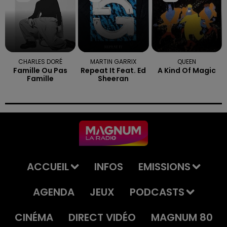
CHARLES DORÉ
MARTIN GARRIX
QUEEN
Famille Ou Pas
Repeat It Feat. Ed
A Kind Of Magic
Famille
Sheeran
ACCUEIL
INFOS
EMISSIONS
AGENDA
JEUX
PODCASTS
CINÉMA
DIRECT VIDÉO
MAGNUM 80