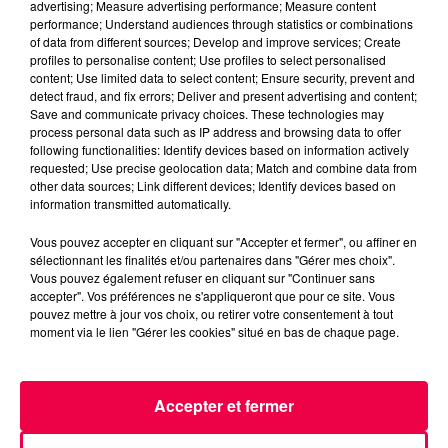
advertising; Measure advertising performance; Measure content
aux agriculteurs volontaires pour venir en aide...
performance; Understand audiences through statistics or combinations
of data from different sources; Develop and improve services; Create
profiles to personalise content; Use profiles to select personalised
content; Use limited data to select content; Ensure security, prevent and
detect fraud, and fix errors; Deliver and present advertising and content;
Save and communicate privacy choices. These technologies may
process personal data such as IP address and browsing data to offer
following functionalities: Identify devices based on information actively
requested; Use precise geolocation data; Match and combine data from
other data sources; Link different devices; Identify devices based on
information transmitted automatically.
Vous pouvez accepter en cliquant sur "Accepter et fermer", ou affiner en
sélectionnant les finalités et/ou partenaires dans "Gérer mes choix".
Vous pouvez également refuser en cliquant sur "Continuer sans
31 juillet 2026
accepter". Vos préférences ne s'appliqueront que pour ce site. Vous
Refus d'obtempérer à Chaumont : un an de
pouvez mettre à jour vos choix, ou retirer votre consentement à tout
moment via le lien "Gérer les cookies" situé en bas de chaque page.
prison ferme pour un...
Le tribunal a également prononcé l'annulation de son
permis et la confiscation de son véhicule.
Accepter et fermer