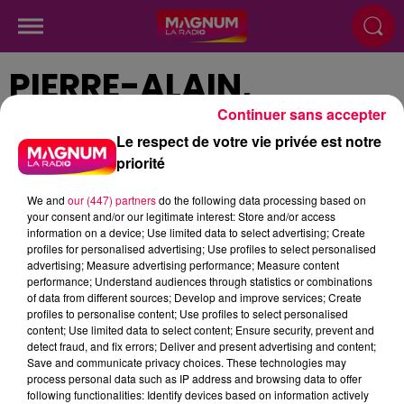
PIERRE-ALAIN,
ANIMATEUR DU
Continuer sans accepter
MAGNUM CAFÉ
Le respect de votre vie privée est notre
priorité
We and
our (447) partners
do the following data processing based on
Publié : 26 novembre 2025 à 17h06 par
your consent and/or our legitimate interest: Store and/or access
information on a device; Use limited data to select advertising; Create
Virginie Riquoir
profiles for personalised advertising; Use profiles to select personalised
advertising; Measure advertising performance; Measure content
performance; Understand audiences through statistics or combinations
of data from different sources; Develop and improve services; Create
profiles to personalise content; Use profiles to select personalised
content; Use limited data to select content; Ensure security, prevent and
detect fraud, and fix errors; Deliver and present advertising and content;
Save and communicate privacy choices. These technologies may
process personal data such as IP address and browsing data to offer
ACCUEIL
INFOS
EMISSIONS
following functionalities: Identify devices based on information actively