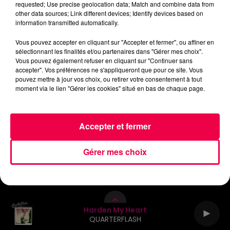
requested; Use precise geolocation data; Match and combine data from
other data sources; Link different devices; Identify devices based on
AGENDA
JEUX
PODCASTS
information transmitted automatically.
CINÉMA
DIRECT VIDÉO
MAGNUM 80
Vous pouvez accepter en cliquant sur "Accepter et fermer", ou affiner en
sélectionnant les finalités et/ou partenaires dans "Gérer mes choix".
Vous pouvez également refuser en cliquant sur "Continuer sans
NOUS CONTACTER
accepter". Vos préférences ne s'appliqueront que pour ce site. Vous
pouvez mettre à jour vos choix, ou retirer votre consentement à tout
moment via le lien "Gérer les cookies" situé en bas de chaque page.
Accepter et fermer
Mentions Légales
Politique de Confidentialité
Gérer mes choix
Archives
2026
2025
2024
2023
2022
Harden My Heart
QUARTERFLASH