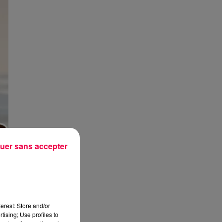
uer sans accepter
erest: Store and/or
tising; Use profiles to