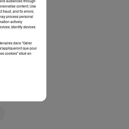
tand audiences through
personalise content; Use
 fraud, and fix errors;
 may process personal
mation actively
vices; Identify devices
rtenaires dans "Gérer
s'appliqueront que pour
les cookies" situé en