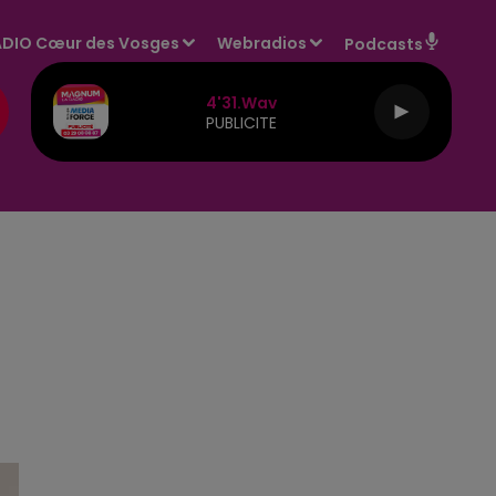
DIO Cœur des Vosges
Webradios
Podcasts
4'31.wav
PUBLICITE