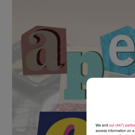
We and
our (447) partn
access information on a 