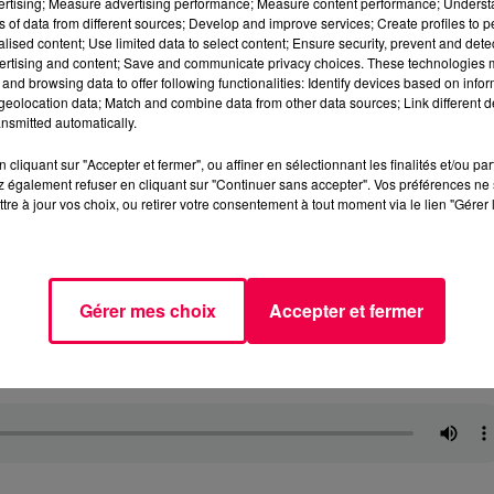
vertising; Measure advertising performance; Measure content performance; Unders
ns of data from different sources; Develop and improve services; Create profiles to 
alised content; Use limited data to select content; Ensure security, prevent and detect
ertising and content; Save and communicate privacy choices. These technologies
and browsing data to offer following functionalities: Identify devices based on infor
eolocation data; Match and combine data from other data sources; Link different de
nsmitted automatically.
cliquant sur "Accepter et fermer", ou affiner en sélectionnant les finalités et/ou pa
 également refuser en cliquant sur "Continuer sans accepter". Vos préférences ne 
tre à jour vos choix, ou retirer votre consentement à tout moment via le lien "Gérer 
Gérer mes choix
Accepter et fermer