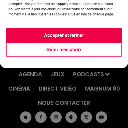
2024/11/LINDA-HARDY-PODCAST-BRUT-1.mp3
accepter". Vos préférences ne s'appliqueront que pour ce site. Vous
pouvez mettre à jour vos choix, ou retirer votre consentement à tout
moment via le lien "Gérer les cookies" situé en bas de chaque page.
Accepter et fermer
Gérer mes choix
ACCUEIL
INFOS
EMISSIONS
AGENDA
JEUX
PODCASTS
CINÉMA
DIRECT VIDÉO
MAGNUM 80
NOUS CONTACTER