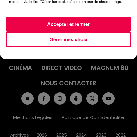
moment via le lien "Gérer les cookies" situé en bas de chaque page.
Accepter et fermer
ACCUEIL
INFOS
EMISSIONS
Gérer mes choix
AGENDA
JEUX
PODCASTS
CINÉMA
DIRECT VIDÉO
MAGNUM 80
NOUS CONTACTER
Mentions Légales
Politique de Confidentialité
Archives
2026
2025
2024
2023
2022