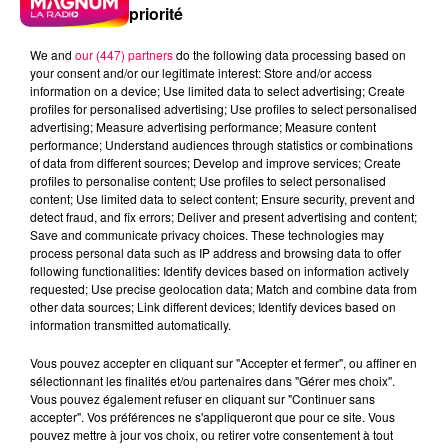
priorité
We and
our (447) partners
do the following data processing based on
your consent and/or our legitimate interest: Store and/or access
information on a device; Use limited data to select advertising; Create
profiles for personalised advertising; Use profiles to select personalised
advertising; Measure advertising performance; Measure content
performance; Understand audiences through statistics or combinations
of data from different sources; Develop and improve services; Create
profiles to personalise content; Use profiles to select personalised
content; Use limited data to select content; Ensure security, prevent and
detect fraud, and fix errors; Deliver and present advertising and content;
Save and communicate privacy choices. These technologies may
process personal data such as IP address and browsing data to offer
following functionalities: Identify devices based on information actively
requested; Use precise geolocation data; Match and combine data from
other data sources; Link different devices; Identify devices based on
information transmitted automatically.
2022/04/20220415_Juliette-Armanet-Interview-
Vous pouvez accepter en cliquant sur "Accepter et fermer", ou affiner en
Magnum-15-avril-2022-12h30.mp3
sélectionnant les finalités et/ou partenaires dans "Gérer mes choix".
Vous pouvez également refuser en cliquant sur "Continuer sans
accepter". Vos préférences ne s'appliqueront que pour ce site. Vous
pouvez mettre à jour vos choix, ou retirer votre consentement à tout