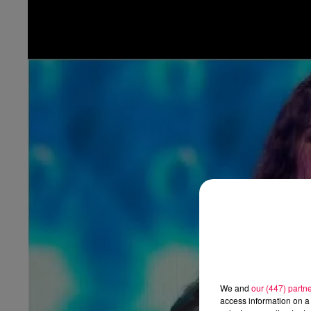
We and
our (447) partn
access information on a 