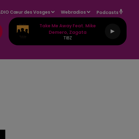
DIO Cœur des Vosges
Webradios
Podcasts
Take Me Away Feat. Mike
Demero, Zagata
TIBZ