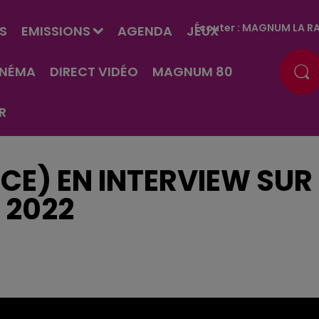
Écouter :
MAGNUM LA RA
S
EMISSIONS
AGENDA
JEUX
INÉMA
DIRECT VIDÉO
MAGNUM 80
R
CE) EN INTERVIEW SUR
 2022