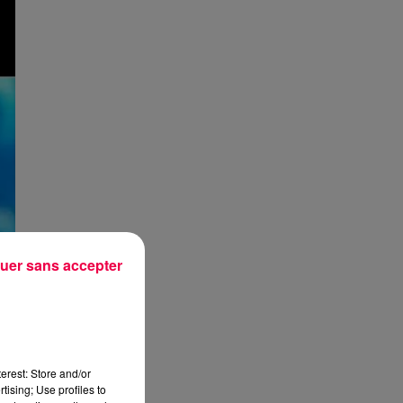
uer sans accepter
erest: Store and/or
tising; Use profiles to