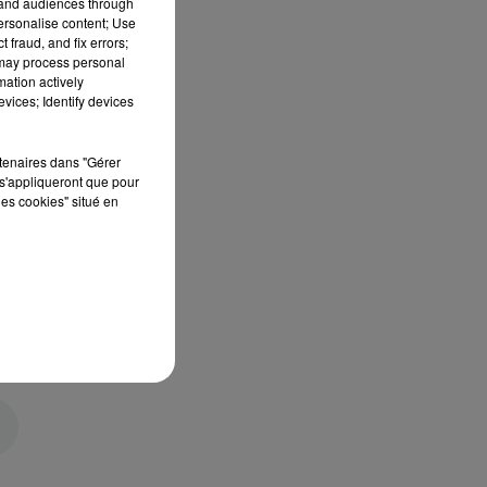
tand audiences through
personalise content; Use
 fraud, and fix errors;
 may process personal
mation actively
vices; Identify devices
rtenaires dans "Gérer
s'appliqueront que pour
les cookies" situé en