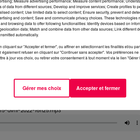
vertising; Measure advertising performance; Measure content performance; Unders
ns of data from different sources; Develop and improve services; Create profiles to 
alised content; Use limited data to select content; Ensure security, prevent and detect
ertising and content; Save and communicate privacy choices. These technologies
and browsing data to offer following functionalities: Identify devices based on infor
eolocation data; Match and combine data from other data sources; Link different de
nsmitted automatically.
cliquant sur "Accepter et fermer", ou affiner en sélectionnant les finalités et/ou pa
 également refuser en cliquant sur "Continuer sans accepter". Vos préférences ne 
tre à jour vos choix, ou retirer votre consentement à tout moment via le lien "Gérer 
Gérer mes choix
Accepter et fermer
5-avril-2022-16h25.mp3