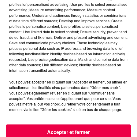
profiles for personalised advertising; Use profiles to select personalised
advertising; Measure advertising performance; Measure content
performance; Understand audiences through statistics or combinations
of data from different sources; Develop and improve services; Create
profiles to personalise content; Use profiles to select personalised
content; Use limited data to select content; Ensure security, prevent and
detect fraud, and fix errors; Deliver and present advertising and content;
Save and communicate privacy choices. These technologies may
2022/01/20220109_PETIT-K-INTERVIEW-MAGNUM-19-
process personal data such as IP address and browsing data to offer
following functionalities: Identify devices based on information actively
Janvier-2022-12h30.mp3
requested; Use precise geolocation data; Match and combine data from
other data sources; Link different devices; Identify devices based on
information transmitted automatically.
Vous pouvez accepter en cliquant sur "Accepter et fermer", ou affiner en
sélectionnant les finalités et/ou partenaires dans "Gérer mes choix".
Vous pouvez également refuser en cliquant sur "Continuer sans
accepter". Vos préférences ne s'appliqueront que pour ce site. Vous
pouvez mettre à jour vos choix, ou retirer votre consentement à tout
moment via le lien "Gérer les cookies" situé en bas de chaque page.
ACCUEIL
INFOS
EMISSIONS
AGENDA
JEUX
PODCASTS
Accepter et fermer