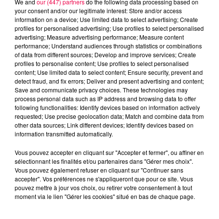
We and
our (447) partners
do the following data processing based on
your consent and/or our legitimate interest: Store and/or access
information on a device; Use limited data to select advertising; Create
profiles for personalised advertising; Use profiles to select personalised
advertising; Measure advertising performance; Measure content
performance; Understand audiences through statistics or combinations
of data from different sources; Develop and improve services; Create
profiles to personalise content; Use profiles to select personalised
content; Use limited data to select content; Ensure security, prevent and
detect fraud, and fix errors; Deliver and present advertising and content;
Save and communicate privacy choices. These technologies may
process personal data such as IP address and browsing data to offer
following functionalities: Identify devices based on information actively
requested; Use precise geolocation data; Match and combine data from
other data sources; Link different devices; Identify devices based on
podcasts/2022/12/ASTROTOP-071222.mp3
information transmitted automatically.
Vous pouvez accepter en cliquant sur "Accepter et fermer", ou affiner en
sélectionnant les finalités et/ou partenaires dans "Gérer mes choix".
Vous pouvez également refuser en cliquant sur "Continuer sans
accepter". Vos préférences ne s'appliqueront que pour ce site. Vous
pouvez mettre à jour vos choix, ou retirer votre consentement à tout
moment via le lien "Gérer les cookies" situé en bas de chaque page.