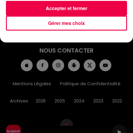
ACCUEIL
INFOS
EMISSIONS
Accepter et fermer
AGENDA
JEUX
PODCASTS
Gérer mes choix
CINÉMA
DIRECT VIDÉO
MAGNUM 80
NOUS CONTACTER
Mentions Légales
Politique de Confidentialité
Archives
2026
2025
2024
2023
2022