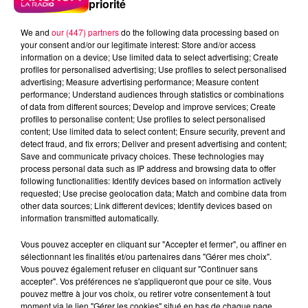
priorité
We and
our (447) partners
do the following data processing based on
your consent and/or our legitimate interest: Store and/or access
information on a device; Use limited data to select advertising; Create
profiles for personalised advertising; Use profiles to select personalised
advertising; Measure advertising performance; Measure content
performance; Understand audiences through statistics or combinations
of data from different sources; Develop and improve services; Create
profiles to personalise content; Use profiles to select personalised
content; Use limited data to select content; Ensure security, prevent and
detect fraud, and fix errors; Deliver and present advertising and content;
Save and communicate privacy choices. These technologies may
process personal data such as IP address and browsing data to offer
following functionalities: Identify devices based on information actively
requested; Use precise geolocation data; Match and combine data from
Flash infos
other data sources; Link different devices; Identify devices based on
Crédit :
Flash infos
information transmitted automatically.
podcasts/2022/11/ASTROTOP-251122.mp3
Vous pouvez accepter en cliquant sur "Accepter et fermer", ou affiner en
sélectionnant les finalités et/ou partenaires dans "Gérer mes choix".
Vous pouvez également refuser en cliquant sur "Continuer sans
accepter". Vos préférences ne s'appliqueront que pour ce site. Vous
pouvez mettre à jour vos choix, ou retirer votre consentement à tout
moment via le lien "Gérer les cookies" situé en bas de chaque page.