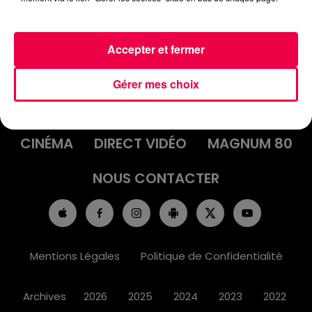
Accepter et fermer
ACCUEIL
INFOS
EMISSIONS
Gérer mes choix
AGENDA
JEUX
PODCASTS
CINÉMA
DIRECT VIDÉO
MAGNUM 80
NOUS CONTACTER
Mentions Légales
Politique de Confidentialité
Archives
2026
2025
2024
2023
2022