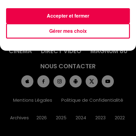
Accepter et fermer
ACCUEIL
INFOS
EMISSIONS
Gérer mes choix
AGENDA
JEUX
PODCASTS
CINÉMA
DIRECT VIDÉO
MAGNUM 80
NOUS CONTACTER
Mentions Légales
Politique de Confidentialité
Archives
2026
2025
2024
2023
2022