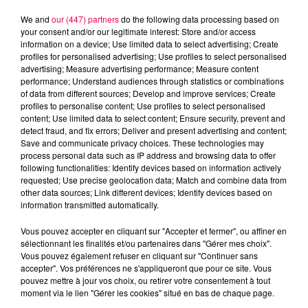
We and
our (447) partners
do the following data processing based on
your consent and/or our legitimate interest: Store and/or access
information on a device; Use limited data to select advertising; Create
profiles for personalised advertising; Use profiles to select personalised
advertising; Measure advertising performance; Measure content
performance; Understand audiences through statistics or combinations
of data from different sources; Develop and improve services; Create
profiles to personalise content; Use profiles to select personalised
content; Use limited data to select content; Ensure security, prevent and
detect fraud, and fix errors; Deliver and present advertising and content;
Save and communicate privacy choices. These technologies may
process personal data such as IP address and browsing data to offer
following functionalities: Identify devices based on information actively
Flash infos
requested; Use precise geolocation data; Match and combine data from
Crédit :
Flash infos
other data sources; Link different devices; Identify devices based on
information transmitted automatically.
podcasts/2022/11/astro221122.mp3
Vous pouvez accepter en cliquant sur "Accepter et fermer", ou affiner en
sélectionnant les finalités et/ou partenaires dans "Gérer mes choix".
Vous pouvez également refuser en cliquant sur "Continuer sans
accepter". Vos préférences ne s'appliqueront que pour ce site. Vous
pouvez mettre à jour vos choix, ou retirer votre consentement à tout
moment via le lien "Gérer les cookies" situé en bas de chaque page.