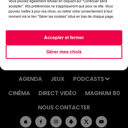
Vous pouvez également refuser en cliquant sur "Continuer sans
accepter". Vos préférences ne s'appliqueront que pour ce site. Vous
pouvez mettre à jour vos choix, ou retirer votre consentement à tout
ASTUCE DE LA VIE D'ADULTE
moment via le lien "Gérer les cookies" situé en bas de chaque page.
14/10/2025
Accepter et fermer
Gérer mes choix
ACCUEIL
INFOS
EMISSIONS
AGENDA
JEUX
PODCASTS
CINÉMA
DIRECT VIDÉO
MAGNUM 80
NOUS CONTACTER