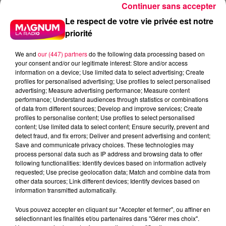
Continuer sans accepter
Le respect de votre vie privée est notre
priorité
We and
our (447) partners
do the following data processing based on
your consent and/or our legitimate interest: Store and/or access
information on a device; Use limited data to select advertising; Create
profiles for personalised advertising; Use profiles to select personalised
advertising; Measure advertising performance; Measure content
performance; Understand audiences through statistics or combinations
of data from different sources; Develop and improve services; Create
profiles to personalise content; Use profiles to select personalised
content; Use limited data to select content; Ensure security, prevent and
detect fraud, and fix errors; Deliver and present advertising and content;
Save and communicate privacy choices. These technologies may
process personal data such as IP address and browsing data to offer
following functionalities: Identify devices based on information actively
requested; Use precise geolocation data; Match and combine data from
other data sources; Link different devices; Identify devices based on
information transmitted automatically.
podcasts/2025/10/Astuce-vie-dadulte-1.mp3
Vous pouvez accepter en cliquant sur "Accepter et fermer", ou affiner en
sélectionnant les finalités et/ou partenaires dans "Gérer mes choix".