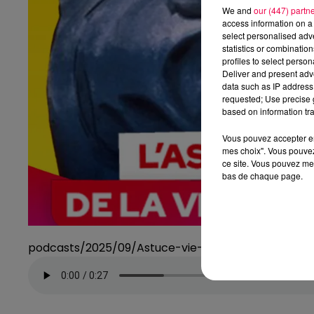
We and
our (447) partn
access information on a 
select personalised ad
statistics or combinatio
profiles to select person
Deliver and present adv
data such as IP address 
requested; Use precise g
based on information tra
Vous pouvez accepter en 
mes choix". Vous pouvez
ce site. Vous pouvez met
bas de chaque page.
podcasts/2025/09/Astuce-vie-dadulte-1.mp3