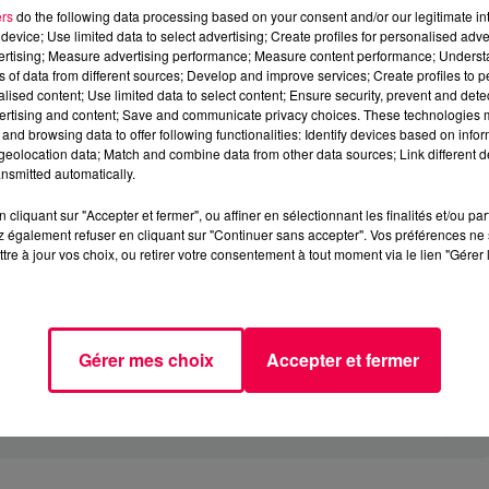
ers
do the following data processing based on your consent and/or our legitimate int
device; Use limited data to select advertising; Create profiles for personalised adver
vertising; Measure advertising performance; Measure content performance; Unders
ns of data from different sources; Develop and improve services; Create profiles to 
alised content; Use limited data to select content; Ensure security, prevent and detect
ertising and content; Save and communicate privacy choices. These technologies
and browsing data to offer following functionalities: Identify devices based on infor
eolocation data; Match and combine data from other data sources; Link different de
nsmitted automatically.
cliquant sur "Accepter et fermer", ou affiner en sélectionnant les finalités et/ou pa
 également refuser en cliquant sur "Continuer sans accepter". Vos préférences ne 
tre à jour vos choix, ou retirer votre consentement à tout moment via le lien "Gérer 
Gérer mes choix
Accepter et fermer