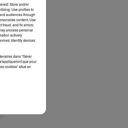
erest: Store and/or
tising; Use profiles to
tand audiences through
personalise content; Use
 fraud, and fix errors;
 may process personal
mation actively
vices; Identify devices
rtenaires dans "Gérer
s'appliqueront que pour
les cookies" situé en