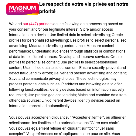
Le respect de votre vie privée est notre
priorité
We and
our (447) partners
do the following data processing based on
your consent and/or our legitimate interest: Store and/or access
information on a device; Use limited data to select advertising; Create
profiles for personalised advertising; Use profiles to select personalised
advertising; Measure advertising performance; Measure content
performance; Understand audiences through statistics or combinations
of data from different sources; Develop and improve services; Create
profiles to personalise content; Use profiles to select personalised
content; Use limited data to select content; Ensure security, prevent and
detect fraud, and fix errors; Deliver and present advertising and content;
Save and communicate privacy choices. These technologies may
process personal data such as IP address and browsing data to offer
following functionalities: Identify devices based on information actively
requested; Use precise geolocation data; Match and combine data from
Flash infos
other data sources; Link different devices; Identify devices based on
Crédit :
Flash infos
information transmitted automatically.
Vous pouvez accepter en cliquant sur "Accepter et fermer", ou affiner en
podcasts/2023/02/Le-Drole-de-Bruit-06.02-Anais-
sélectionnant les finalités et/ou partenaires dans "Gérer mes choix".
de-Thaon-Les-Vosges-88.mp3
Vous pouvez également refuser en cliquant sur "Continuer sans
accepter". Vos préférences ne s'appliqueront que pour ce site. Vous