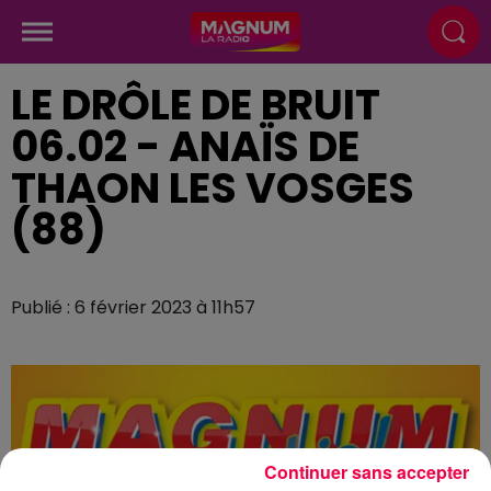
LE DRÔLE DE BRUIT
06.02 - ANAÏS DE
THAON LES VOSGES
(88)
Publié : 6 février 2023 à 11h57
Continuer sans accepter