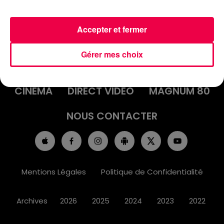
Accepter et fermer
ACCUEIL
INFOS
EMISSIONS
Gérer mes choix
AGENDA
JEUX
PODCASTS
CINÉMA
DIRECT VIDÉO
MAGNUM 80
NOUS CONTACTER
Mentions Légales
Politique de Confidentialité
Archives
2026
2025
2024
2023
2022