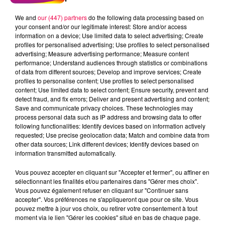
We and
our (447) partners
do the following data processing based on
your consent and/or our legitimate interest: Store and/or access
information on a device; Use limited data to select advertising; Create
profiles for personalised advertising; Use profiles to select personalised
advertising; Measure advertising performance; Measure content
performance; Understand audiences through statistics or combinations
of data from different sources; Develop and improve services; Create
profiles to personalise content; Use profiles to select personalised
content; Use limited data to select content; Ensure security, prevent and
detect fraud, and fix errors; Deliver and present advertising and content;
Save and communicate privacy choices. These technologies may
process personal data such as IP address and browsing data to offer
following functionalities: Identify devices based on information actively
requested; Use precise geolocation data; Match and combine data from
other data sources; Link different devices; Identify devices based on
podcasts/2022/12/Le-Drole-de-Bruit-06.12-Anthony-
information transmitted automatically.
de-Messein-88.mp3
Vous pouvez accepter en cliquant sur "Accepter et fermer", ou affiner en
sélectionnant les finalités et/ou partenaires dans "Gérer mes choix".
Vous pouvez également refuser en cliquant sur "Continuer sans
accepter". Vos préférences ne s'appliqueront que pour ce site. Vous
pouvez mettre à jour vos choix, ou retirer votre consentement à tout
moment via le lien "Gérer les cookies" situé en bas de chaque page.