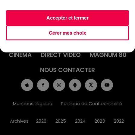
Accepter et fermer
ACCUEIL
INFOS
EMISSIONS
Gérer mes choix
AGENDA
JEUX
PODCASTS
CINÉMA
DIRECT VIDÉO
MAGNUM 80
NOUS CONTACTER
Mentions Légales
Politique de Confidentialité
Archives
2026
2025
2024
2023
2022