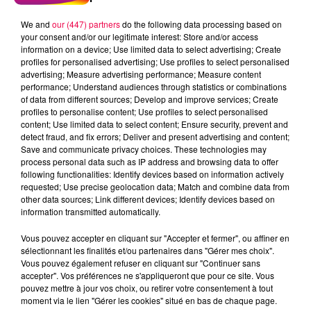
We and
our (447) partners
do the following data processing based on
your consent and/or our legitimate interest: Store and/or access
information on a device; Use limited data to select advertising; Create
profiles for personalised advertising; Use profiles to select personalised
advertising; Measure advertising performance; Measure content
performance; Understand audiences through statistics or combinations
of data from different sources; Develop and improve services; Create
profiles to personalise content; Use profiles to select personalised
content; Use limited data to select content; Ensure security, prevent and
detect fraud, and fix errors; Deliver and present advertising and content;
Save and communicate privacy choices. These technologies may
process personal data such as IP address and browsing data to offer
following functionalities: Identify devices based on information actively
requested; Use precise geolocation data; Match and combine data from
other data sources; Link different devices; Identify devices based on
podcasts/2022/12/Le-Drole-de-Bruit-07.12-Delphine-
information transmitted automatically.
de-Suriauville-88.mp3
Vous pouvez accepter en cliquant sur "Accepter et fermer", ou affiner en
sélectionnant les finalités et/ou partenaires dans "Gérer mes choix".
Vous pouvez également refuser en cliquant sur "Continuer sans
accepter". Vos préférences ne s'appliqueront que pour ce site. Vous
pouvez mettre à jour vos choix, ou retirer votre consentement à tout
moment via le lien "Gérer les cookies" situé en bas de chaque page.