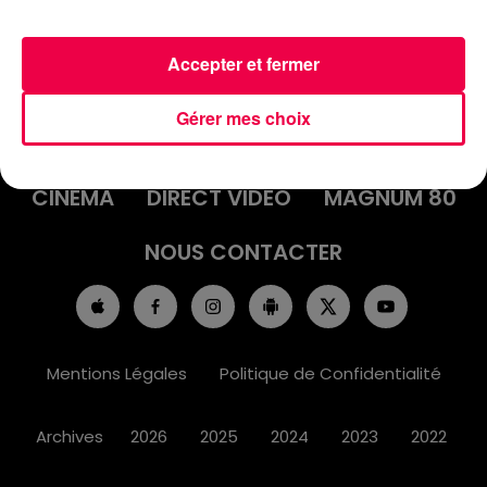
Accepter et fermer
ACCUEIL
INFOS
EMISSIONS
Gérer mes choix
AGENDA
JEUX
PODCASTS
CINÉMA
DIRECT VIDÉO
MAGNUM 80
NOUS CONTACTER
Mentions Légales
Politique de Confidentialité
Archives
2026
2025
2024
2023
2022