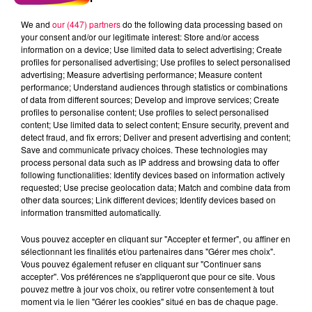
We and
our (447) partners
do the following data processing based on
your consent and/or our legitimate interest: Store and/or access
information on a device; Use limited data to select advertising; Create
profiles for personalised advertising; Use profiles to select personalised
advertising; Measure advertising performance; Measure content
performance; Understand audiences through statistics or combinations
of data from different sources; Develop and improve services; Create
profiles to personalise content; Use profiles to select personalised
content; Use limited data to select content; Ensure security, prevent and
detect fraud, and fix errors; Deliver and present advertising and content;
Save and communicate privacy choices. These technologies may
process personal data such as IP address and browsing data to offer
following functionalities: Identify devices based on information actively
requested; Use precise geolocation data; Match and combine data from
other data sources; Link different devices; Identify devices based on
podcasts/2022/12/Le-Drole-de-Bruit-09.12-Lisa-
information transmitted automatically.
dOelleville-88.mp3
Vous pouvez accepter en cliquant sur "Accepter et fermer", ou affiner en
sélectionnant les finalités et/ou partenaires dans "Gérer mes choix".
Vous pouvez également refuser en cliquant sur "Continuer sans
accepter". Vos préférences ne s'appliqueront que pour ce site. Vous
pouvez mettre à jour vos choix, ou retirer votre consentement à tout
moment via le lien "Gérer les cookies" situé en bas de chaque page.