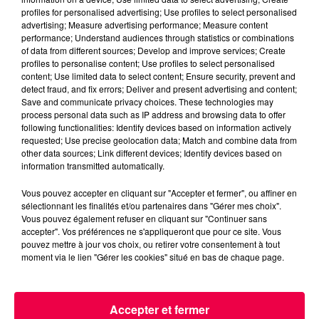
profiles for personalised advertising; Use profiles to select personalised
advertising; Measure advertising performance; Measure content
performance; Understand audiences through statistics or combinations
of data from different sources; Develop and improve services; Create
profiles to personalise content; Use profiles to select personalised
content; Use limited data to select content; Ensure security, prevent and
detect fraud, and fix errors; Deliver and present advertising and content;
Save and communicate privacy choices. These technologies may
process personal data such as IP address and browsing data to offer
podcasts/2023/02/Le-Drole-de-Bruit-15.02-Lydie-
following functionalities: Identify devices based on information actively
de-Neufchateau-88.mp3
requested; Use precise geolocation data; Match and combine data from
other data sources; Link different devices; Identify devices based on
information transmitted automatically.
Vous pouvez accepter en cliquant sur "Accepter et fermer", ou affiner en
sélectionnant les finalités et/ou partenaires dans "Gérer mes choix".
Vous pouvez également refuser en cliquant sur "Continuer sans
accepter". Vos préférences ne s'appliqueront que pour ce site. Vous
pouvez mettre à jour vos choix, ou retirer votre consentement à tout
moment via le lien "Gérer les cookies" situé en bas de chaque page.
ACCUEIL
INFOS
EMISSIONS
Accepter et fermer
AGENDA
JEUX
PODCASTS