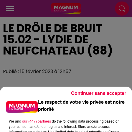
LE DRÔLE DE BRUIT
15.02 - LYDIE DE
NEUFCHATEAU (88)
Publié : 15 février 2023 à 12h57
Continuer sans accepter
Le respect de votre vie privée est notre
priorité
We and
our (447) partners
do the following data processing based on
your consent and/or our legitimate interest: Store and/or access
information on a device; Use limited data to select advertising; Create