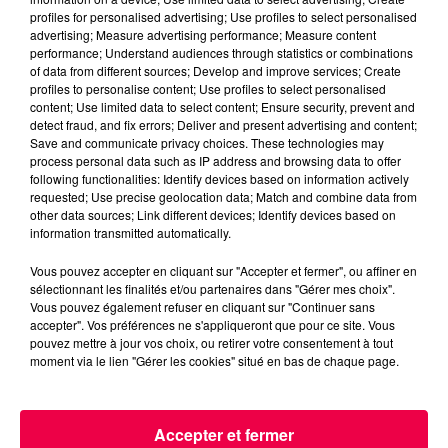
profiles for personalised advertising; Use profiles to select personalised
advertising; Measure advertising performance; Measure content
performance; Understand audiences through statistics or combinations
of data from different sources; Develop and improve services; Create
profiles to personalise content; Use profiles to select personalised
content; Use limited data to select content; Ensure security, prevent and
detect fraud, and fix errors; Deliver and present advertising and content;
Save and communicate privacy choices. These technologies may
process personal data such as IP address and browsing data to offer
podcasts/2023/02/Le-Drole-de-Bruit-15.02-Sophie-
following functionalities: Identify devices based on information actively
de-Sanchey-88.mp3
requested; Use precise geolocation data; Match and combine data from
other data sources; Link different devices; Identify devices based on
information transmitted automatically.
Vous pouvez accepter en cliquant sur "Accepter et fermer", ou affiner en
sélectionnant les finalités et/ou partenaires dans "Gérer mes choix".
Vous pouvez également refuser en cliquant sur "Continuer sans
accepter". Vos préférences ne s'appliqueront que pour ce site. Vous
pouvez mettre à jour vos choix, ou retirer votre consentement à tout
moment via le lien "Gérer les cookies" situé en bas de chaque page.
ACCUEIL
INFOS
EMISSIONS
Accepter et fermer
AGENDA
JEUX
PODCASTS