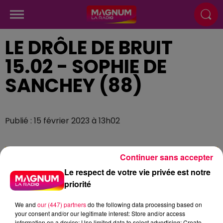
LE DRÔLE DE BRUIT
15.02 - SOPHIE DE
SANCHEY (88)
Publié : 15 février 2023 à 13h02
Continuer sans accepter
Le respect de votre vie privée est notre
priorité
We and
our (447) partners
do the following data processing based on
your consent and/or our legitimate interest: Store and/or access
information on a device; Use limited data to select advertising; Create