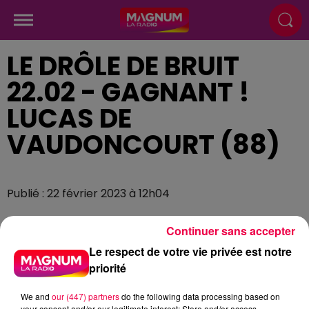
LE DRÔLE DE BRUIT
22.02 - GAGNANT !
LUCAS DE
VAUDONCOURT (88)
Publié : 22 février 2023 à 12h04
Continuer sans accepter
Le respect de votre vie privée est notre
priorité
We and
our (447) partners
do the following data processing based on
your consent and/or our legitimate interest: Store and/or access