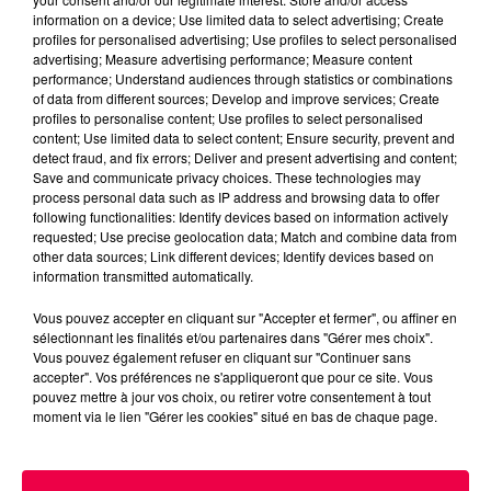
information on a device; Use limited data to select advertising; Create
profiles for personalised advertising; Use profiles to select personalised
advertising; Measure advertising performance; Measure content
performance; Understand audiences through statistics or combinations
of data from different sources; Develop and improve services; Create
profiles to personalise content; Use profiles to select personalised
content; Use limited data to select content; Ensure security, prevent and
detect fraud, and fix errors; Deliver and present advertising and content;
Save and communicate privacy choices. These technologies may
process personal data such as IP address and browsing data to offer
following functionalities: Identify devices based on information actively
podcasts/2023/02/Le-Drole-de-Bruit-22.02-Lucas-
requested; Use precise geolocation data; Match and combine data from
de-Vaudoncourt-88.mp3
other data sources; Link different devices; Identify devices based on
information transmitted automatically.
Vous pouvez accepter en cliquant sur "Accepter et fermer", ou affiner en
sélectionnant les finalités et/ou partenaires dans "Gérer mes choix".
Vous pouvez également refuser en cliquant sur "Continuer sans
accepter". Vos préférences ne s'appliqueront que pour ce site. Vous
pouvez mettre à jour vos choix, ou retirer votre consentement à tout
moment via le lien "Gérer les cookies" situé en bas de chaque page.
ACCUEIL
INFOS
EMISSIONS