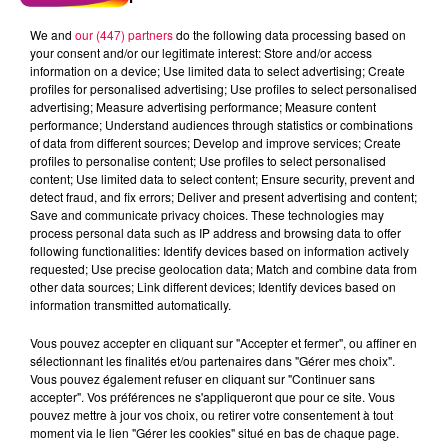
We and
our (447) partners
do the following data processing based on
your consent and/or our legitimate interest: Store and/or access
information on a device; Use limited data to select advertising; Create
profiles for personalised advertising; Use profiles to select personalised
advertising; Measure advertising performance; Measure content
performance; Understand audiences through statistics or combinations
of data from different sources; Develop and improve services; Create
profiles to personalise content; Use profiles to select personalised
content; Use limited data to select content; Ensure security, prevent and
detect fraud, and fix errors; Deliver and present advertising and content;
Save and communicate privacy choices. These technologies may
process personal data such as IP address and browsing data to offer
following functionalities: Identify devices based on information actively
requested; Use precise geolocation data; Match and combine data from
other data sources; Link different devices; Identify devices based on
podcasts/2022/12/Le-Drole-de-Bruit-Gabrielle-de-
information transmitted automatically.
Nancy-54.mp3
Vous pouvez accepter en cliquant sur "Accepter et fermer", ou affiner en
sélectionnant les finalités et/ou partenaires dans "Gérer mes choix".
Vous pouvez également refuser en cliquant sur "Continuer sans
accepter". Vos préférences ne s'appliqueront que pour ce site. Vous
pouvez mettre à jour vos choix, ou retirer votre consentement à tout
moment via le lien "Gérer les cookies" situé en bas de chaque page.