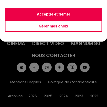
Accepter et fermer
ACCUEIL
INFOS
EMISSIONS
Gérer mes choix
AGENDA
JEUX
PODCASTS
CINÉMA
DIRECT VIDÉO
MAGNUM 80
NOUS CONTACTER
Mentions Légales
Politique de Confidentialité
Archives
2026
2025
2024
2023
2022