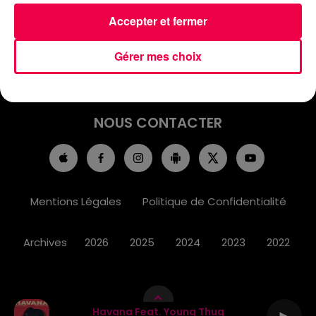
ACCUEIL
INFOS
EMISSIONS
Accepter et fermer
AGENDA
JEUX
PODCASTS
Gérer mes choix
CINÉMA
DIRECT VIDÉO
MAGNUM 80
NOUS CONTACTER
Mentions Légales
Politique de Confidentialité
Archives
2026
2025
2024
2023
2022
Havana Feat. Young Thug