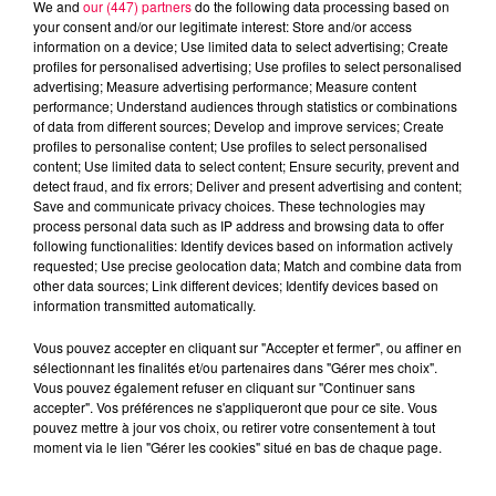
We and
our (447) partners
do the following data processing based on
your consent and/or our legitimate interest: Store and/or access
information on a device; Use limited data to select advertising; Create
profiles for personalised advertising; Use profiles to select personalised
advertising; Measure advertising performance; Measure content
performance; Understand audiences through statistics or combinations
of data from different sources; Develop and improve services; Create
profiles to personalise content; Use profiles to select personalised
content; Use limited data to select content; Ensure security, prevent and
detect fraud, and fix errors; Deliver and present advertising and content;
Save and communicate privacy choices. These technologies may
process personal data such as IP address and browsing data to offer
following functionalities: Identify devices based on information actively
requested; Use precise geolocation data; Match and combine data from
other data sources; Link different devices; Identify devices based on
information transmitted automatically.
LES 12H DE L'ÉTUDIANT - ARTHUR
Vous pouvez accepter en cliquant sur "Accepter et fermer", ou affiner en
ETUDIANT
sélectionnant les finalités et/ou partenaires dans "Gérer mes choix".
Vous pouvez également refuser en cliquant sur "Continuer sans
accepter". Vos préférences ne s'appliqueront que pour ce site. Vous
pouvez mettre à jour vos choix, ou retirer votre consentement à tout
moment via le lien "Gérer les cookies" situé en bas de chaque page.