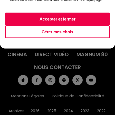
Accepter et fermer
ACCUEIL
INFOS
EMISSIONS
Gérer mes choix
AGENDA
JEUX
PODCASTS
CINÉMA
DIRECT VIDÉO
MAGNUM 80
NOUS CONTACTER
Mentions Légales
Politique de Confidentialité
Archives
2026
2025
2024
2023
2022