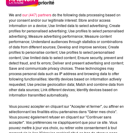
priorité
We and
our (447) partners
do the following data processing based on
your consent and/or our legitimate interest: Store and/or access
information on a device; Use limited data to select advertising; Create
profiles for personalised advertising; Use profiles to select personalised
advertising; Measure advertising performance; Measure content
performance; Understand audiences through statistics or combinations
of data from different sources; Develop and improve services; Create
profiles to personalise content; Use profiles to select personalised
content; Use limited data to select content; Ensure security, prevent and
detect fraud, and fix errors; Deliver and present advertising and content;
Save and communicate privacy choices. These technologies may
process personal data such as IP address and browsing data to offer
following functionalities: Identify devices based on information actively
podcasts/2025/06/Infos-People-1.mp3
requested; Use precise geolocation data; Match and combine data from
other data sources; Link different devices; Identify devices based on
information transmitted automatically.
Vous pouvez accepter en cliquant sur "Accepter et fermer", ou affiner en
sélectionnant les finalités et/ou partenaires dans "Gérer mes choix".
INFOS PEOPLE DE LA SEMAINE
Vous pouvez également refuser en cliquant sur "Continuer sans
accepter". Vos préférences ne s'appliqueront que pour ce site. Vous
13/06/2025
pouvez mettre à jour vos choix, ou retirer votre consentement à tout
moment via le lien "Gérer les cookies" situé en bas de chaque page.