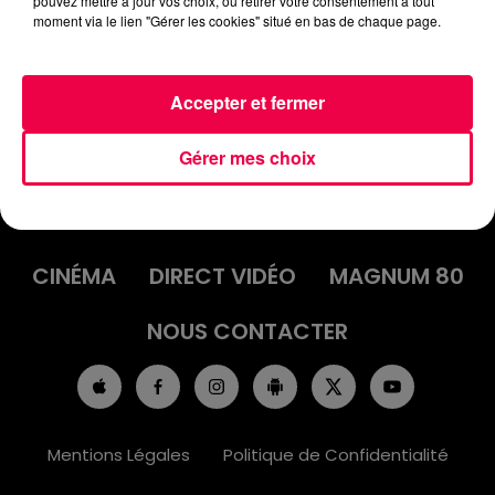
pouvez mettre à jour vos choix, ou retirer votre consentement à tout
03/10/2025
moment via le lien "Gérer les cookies" situé en bas de chaque page.
Accepter et fermer
Gérer mes choix
ACCUEIL
INFOS
EMISSIONS
AGENDA
JEUX
PODCASTS
CINÉMA
DIRECT VIDÉO
MAGNUM 80
NOUS CONTACTER
Mentions Légales
Politique de Confidentialité