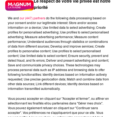
Le respect de votre vie privée est notre
priorité
We and
our (447) partners
do the following data processing based on
your consent and/or our legitimate interest: Store and/or access
information on a device; Use limited data to select advertising; Create
profiles for personalised advertising; Use profiles to select personalised
advertising; Measure advertising performance; Measure content
performance; Understand audiences through statistics or combinations
of data from different sources; Develop and improve services; Create
profiles to personalise content; Use profiles to select personalised
content; Use limited data to select content; Ensure security, prevent and
detect fraud, and fix errors; Deliver and present advertising and content;
Save and communicate privacy choices. These technologies may
process personal data such as IP address and browsing data to offer
following functionalities: Identify devices based on information actively
requested; Use precise geolocation data; Match and combine data from
podcasts/2025/10/Infos-People.mp3
other data sources; Link different devices; Identify devices based on
information transmitted automatically.
Vous pouvez accepter en cliquant sur "Accepter et fermer", ou affiner en
sélectionnant les finalités et/ou partenaires dans "Gérer mes choix".
Vous pouvez également refuser en cliquant sur "Continuer sans
INFOS PEOPLE DE LA SEMAINE
accepter". Vos préférences ne s'appliqueront que pour ce site. Vous