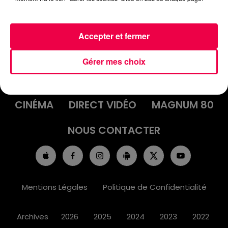
Accepter et fermer
ACCUEIL
INFOS
EMISSIONS
Gérer mes choix
AGENDA
JEUX
PODCASTS
CINÉMA
DIRECT VIDÉO
MAGNUM 80
NOUS CONTACTER
Mentions Légales
Politique de Confidentialité
Archives
2026
2025
2024
2023
2022