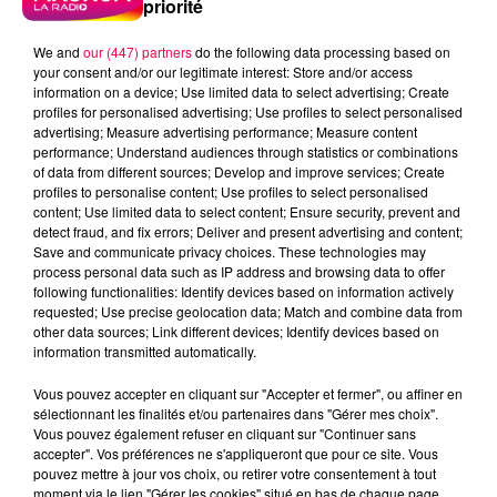
priorité
We and
our (447) partners
do the following data processing based on
your consent and/or our legitimate interest: Store and/or access
information on a device; Use limited data to select advertising; Create
profiles for personalised advertising; Use profiles to select personalised
advertising; Measure advertising performance; Measure content
performance; Understand audiences through statistics or combinations
of data from different sources; Develop and improve services; Create
profiles to personalise content; Use profiles to select personalised
content; Use limited data to select content; Ensure security, prevent and
detect fraud, and fix errors; Deliver and present advertising and content;
Save and communicate privacy choices. These technologies may
process personal data such as IP address and browsing data to offer
following functionalities: Identify devices based on information actively
requested; Use precise geolocation data; Match and combine data from
Flash infos
other data sources; Link different devices; Identify devices based on
Crédit :
Flash infos
information transmitted automatically.
podcasts/2023/01/20230113-CC.mp3
Vous pouvez accepter en cliquant sur "Accepter et fermer", ou affiner en
sélectionnant les finalités et/ou partenaires dans "Gérer mes choix".
Vous pouvez également refuser en cliquant sur "Continuer sans
accepter". Vos préférences ne s'appliqueront que pour ce site. Vous
pouvez mettre à jour vos choix, ou retirer votre consentement à tout
moment via le lien "Gérer les cookies" situé en bas de chaque page.