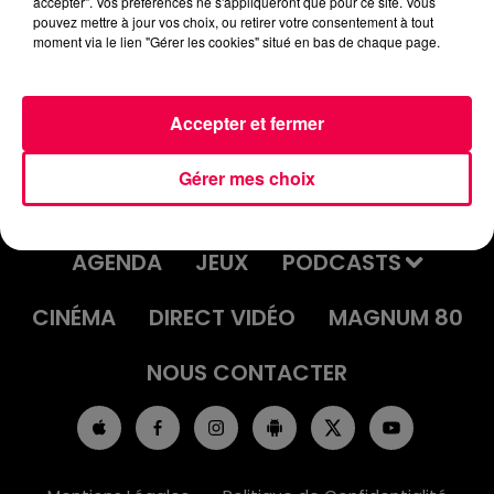
accepter". Vos préférences ne s'appliqueront que pour ce site. Vous
JEU DE L'ANNIVERSAIRE DU
pouvez mettre à jour vos choix, ou retirer votre consentement à tout
moment via le lien "Gérer les cookies" situé en bas de chaque page.
MERCREDI 27 AOÛT
Accepter et fermer
Gérer mes choix
ACCUEIL
INFOS
EMISSIONS
AGENDA
JEUX
PODCASTS
CINÉMA
DIRECT VIDÉO
MAGNUM 80
NOUS CONTACTER