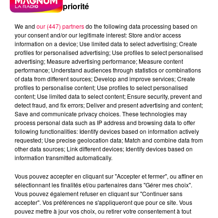
priorité
We and
our (447) partners
do the following data processing based on
your consent and/or our legitimate interest: Store and/or access
information on a device; Use limited data to select advertising; Create
profiles for personalised advertising; Use profiles to select personalised
advertising; Measure advertising performance; Measure content
performance; Understand audiences through statistics or combinations
of data from different sources; Develop and improve services; Create
profiles to personalise content; Use profiles to select personalised
content; Use limited data to select content; Ensure security, prevent and
detect fraud, and fix errors; Deliver and present advertising and content;
Save and communicate privacy choices. These technologies may
process personal data such as IP address and browsing data to offer
following functionalities: Identify devices based on information actively
requested; Use precise geolocation data; Match and combine data from
other data sources; Link different devices; Identify devices based on
information transmitted automatically.
podcasts/2024/05/Le-jeu-de-lanniversaire-du-jeudi-
Vous pouvez accepter en cliquant sur "Accepter et fermer", ou affiner en
02-mai.mp3
sélectionnant les finalités et/ou partenaires dans "Gérer mes choix".
Vous pouvez également refuser en cliquant sur "Continuer sans
accepter". Vos préférences ne s'appliqueront que pour ce site. Vous
pouvez mettre à jour vos choix, ou retirer votre consentement à tout