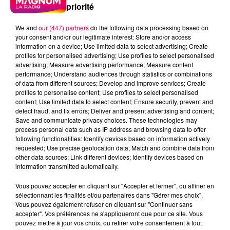
priorité
We and
our (447) partners
do the following data processing based on
your consent and/or our legitimate interest: Store and/or access
information on a device; Use limited data to select advertising; Create
profiles for personalised advertising; Use profiles to select personalised
advertising; Measure advertising performance; Measure content
performance; Understand audiences through statistics or combinations
of data from different sources; Develop and improve services; Create
profiles to personalise content; Use profiles to select personalised
content; Use limited data to select content; Ensure security, prevent and
detect fraud, and fix errors; Deliver and present advertising and content;
Save and communicate privacy choices. These technologies may
process personal data such as IP address and browsing data to offer
following functionalities: Identify devices based on information actively
requested; Use precise geolocation data; Match and combine data from
other data sources; Link different devices; Identify devices based on
information transmitted automatically.
podcasts/2024/02/Le-jeu-de-lanniversaire-du-jeudi-
Vous pouvez accepter en cliquant sur "Accepter et fermer", ou affiner en
1er-fevrier.mp3
sélectionnant les finalités et/ou partenaires dans "Gérer mes choix".
Vous pouvez également refuser en cliquant sur "Continuer sans
accepter". Vos préférences ne s'appliqueront que pour ce site. Vous
pouvez mettre à jour vos choix, ou retirer votre consentement à tout