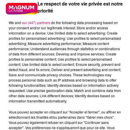
Le respect de votre vie privée est notre
priorité
We and
our (447) partners
do the following data processing based on
your consent and/or our legitimate interest: Store and/or access
information on a device; Use limited data to select advertising; Create
profiles for personalised advertising; Use profiles to select personalised
advertising; Measure advertising performance; Measure content
performance; Understand audiences through statistics or combinations
of data from different sources; Develop and improve services; Create
profiles to personalise content; Use profiles to select personalised
content; Use limited data to select content; Ensure security, prevent and
detect fraud, and fix errors; Deliver and present advertising and content;
Save and communicate privacy choices. These technologies may
process personal data such as IP address and browsing data to offer
following functionalities: Identify devices based on information actively
requested; Use precise geolocation data; Match and combine data from
Flash infos
other data sources; Link different devices; Identify devices based on
Crédit :
Flash infos
information transmitted automatically.
Vous pouvez accepter en cliquant sur "Accepter et fermer", ou affiner en
podcasts/2023/12/Le-jeu-de-lanniversaire-du-jeudi-
sélectionnant les finalités et/ou partenaires dans "Gérer mes choix".
21-decembre.mp3
Vous pouvez également refuser en cliquant sur "Continuer sans
accepter". Vos préférences ne s'appliqueront que pour ce site. Vous