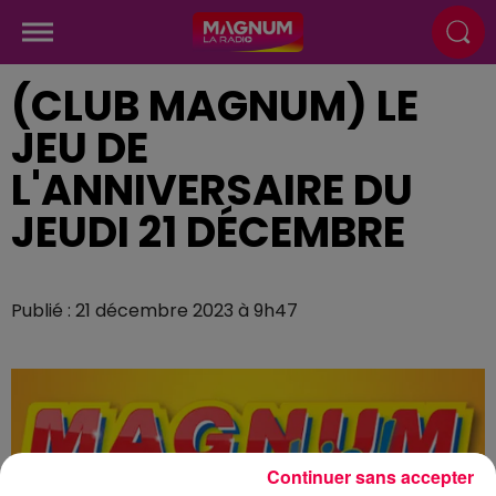
(CLUB MAGNUM) LE
JEU DE
L'ANNIVERSAIRE DU
JEUDI 21 DÉCEMBRE
Publié : 21 décembre 2023 à 9h47
Continuer sans accepter