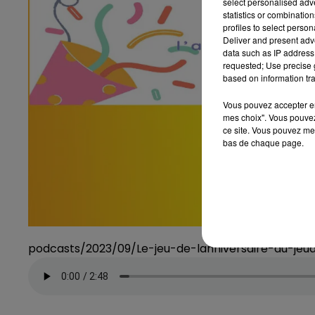
select personalised ad
statistics or combinatio
profiles to select person
Deliver and present adv
data such as IP address 
requested; Use precise g
based on information tra
Vous pouvez accepter en 
mes choix". Vous pouvez
ce site. Vous pouvez met
bas de chaque page.
podcasts/2023/09/Le-jeu-de-lanniversaire-du-je