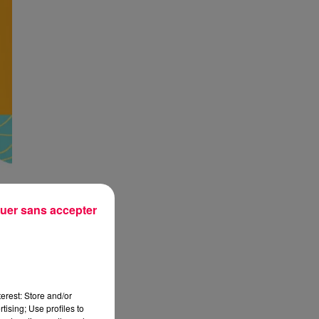
uer sans accepter
erest: Store and/or
tising; Use profiles to