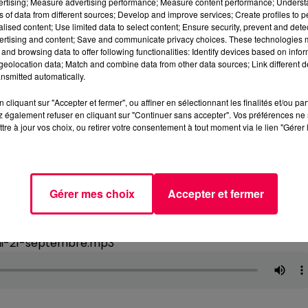
vertising; Measure advertising performance; Measure content performance; Unders
ns of data from different sources; Develop and improve services; Create profiles to 
alised content; Use limited data to select content; Ensure security, prevent and detect
ertising and content; Save and communicate privacy choices. These technologies
and browsing data to offer following functionalities: Identify devices based on infor
eolocation data; Match and combine data from other data sources; Link different de
nsmitted automatically.
cliquant sur "Accepter et fermer", ou affiner en sélectionnant les finalités et/ou pa
 également refuser en cliquant sur "Continuer sans accepter". Vos préférences ne 
tre à jour vos choix, ou retirer votre consentement à tout moment via le lien "Gérer 
Gérer mes choix
Accepter et fermer
udi-21-septembre.mp3