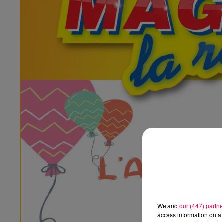
We and
our (447) partn
access information on a 