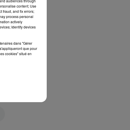
tand audiences through
personalise content; Use
 fraud, and fix errors;
 may process personal
mation actively
vices; Identify devices
rtenaires dans "Gérer
s'appliqueront que pour
les cookies" situé en