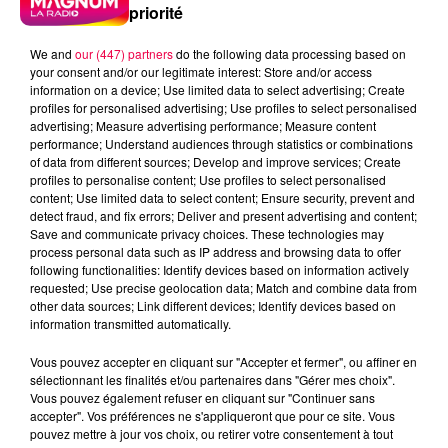
priorité
We and
our (447) partners
do the following data processing based on
your consent and/or our legitimate interest: Store and/or access
information on a device; Use limited data to select advertising; Create
profiles for personalised advertising; Use profiles to select personalised
advertising; Measure advertising performance; Measure content
performance; Understand audiences through statistics or combinations
of data from different sources; Develop and improve services; Create
profiles to personalise content; Use profiles to select personalised
content; Use limited data to select content; Ensure security, prevent and
detect fraud, and fix errors; Deliver and present advertising and content;
Save and communicate privacy choices. These technologies may
process personal data such as IP address and browsing data to offer
following functionalities: Identify devices based on information actively
requested; Use precise geolocation data; Match and combine data from
other data sources; Link different devices; Identify devices based on
information transmitted automatically.
podcasts/2024/02/Le-jeu-de-lanniversaire-du-lundi-
Vous pouvez accepter en cliquant sur "Accepter et fermer", ou affiner en
12-fevrier.mp3
sélectionnant les finalités et/ou partenaires dans "Gérer mes choix".
Vous pouvez également refuser en cliquant sur "Continuer sans
accepter". Vos préférences ne s'appliqueront que pour ce site. Vous
pouvez mettre à jour vos choix, ou retirer votre consentement à tout