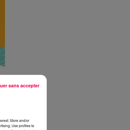
uer sans accepter
erest: Store and/or
tising; Use profiles to