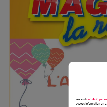
We and
our (447) partn
access information on a 