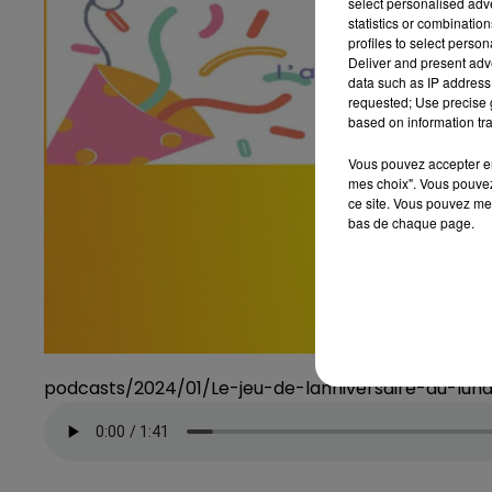
select personalised ad
statistics or combinatio
profiles to select person
Deliver and present adv
data such as IP address 
requested; Use precise g
based on information tra
Vous pouvez accepter en 
mes choix". Vous pouvez
ce site. Vous pouvez met
bas de chaque page.
podcasts/2024/01/Le-jeu-de-lanniversaire-du-lund