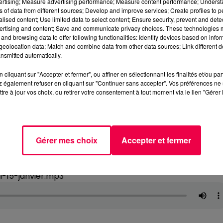
vertising; Measure advertising performance; Measure content performance; Unders
ns of data from different sources; Develop and improve services; Create profiles to 
alised content; Use limited data to select content; Ensure security, prevent and detect
ertising and content; Save and communicate privacy choices. These technologies
and browsing data to offer following functionalities: Identify devices based on infor
eolocation data; Match and combine data from other data sources; Link different de
nsmitted automatically.
cliquant sur "Accepter et fermer", ou affiner en sélectionnant les finalités et/ou pa
 également refuser en cliquant sur "Continuer sans accepter". Vos préférences ne 
tre à jour vos choix, ou retirer votre consentement à tout moment via le lien "Gérer 
Gérer mes choix
Accepter et fermer
i-15-janvier.mp3