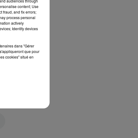
tand audiences through
personalise content; Use
 fraud, and fix errors;
 may process personal
mation actively
vices; Identify devices
rtenaires dans "Gérer
s'appliqueront que pour
les cookies" situé en