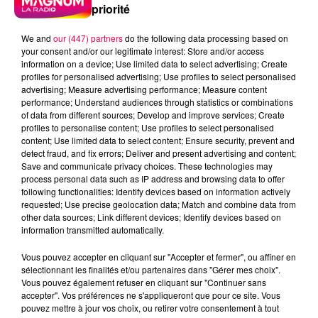
priorité
We and
our (447) partners
do the following data processing based on
your consent and/or our legitimate interest: Store and/or access
information on a device; Use limited data to select advertising; Create
profiles for personalised advertising; Use profiles to select personalised
advertising; Measure advertising performance; Measure content
performance; Understand audiences through statistics or combinations
of data from different sources; Develop and improve services; Create
profiles to personalise content; Use profiles to select personalised
content; Use limited data to select content; Ensure security, prevent and
detect fraud, and fix errors; Deliver and present advertising and content;
Save and communicate privacy choices. These technologies may
process personal data such as IP address and browsing data to offer
following functionalities: Identify devices based on information actively
requested; Use precise geolocation data; Match and combine data from
other data sources; Link different devices; Identify devices based on
information transmitted automatically.
podcasts/2024/08/Le-jeu-de-lanniversaire-du-lundi-
Vous pouvez accepter en cliquant sur "Accepter et fermer", ou affiner en
26-aout.mp3
sélectionnant les finalités et/ou partenaires dans "Gérer mes choix".
Vous pouvez également refuser en cliquant sur "Continuer sans
accepter". Vos préférences ne s'appliqueront que pour ce site. Vous
pouvez mettre à jour vos choix, ou retirer votre consentement à tout