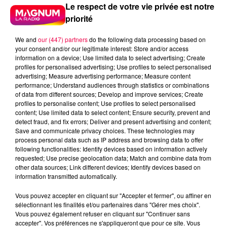
Le respect de votre vie privée est notre
priorité
We and
our (447) partners
do the following data processing based on
your consent and/or our legitimate interest: Store and/or access
information on a device; Use limited data to select advertising; Create
profiles for personalised advertising; Use profiles to select personalised
advertising; Measure advertising performance; Measure content
performance; Understand audiences through statistics or combinations
of data from different sources; Develop and improve services; Create
profiles to personalise content; Use profiles to select personalised
content; Use limited data to select content; Ensure security, prevent and
detect fraud, and fix errors; Deliver and present advertising and content;
Save and communicate privacy choices. These technologies may
process personal data such as IP address and browsing data to offer
following functionalities: Identify devices based on information actively
requested; Use precise geolocation data; Match and combine data from
Flash infos
other data sources; Link different devices; Identify devices based on
Crédit :
Flash infos
information transmitted automatically.
Vous pouvez accepter en cliquant sur "Accepter et fermer", ou affiner en
podcasts/2023/11/Le-jeu-de-lanniversaire-du-lundi-
sélectionnant les finalités et/ou partenaires dans "Gérer mes choix".
27-novembre.mp3
Vous pouvez également refuser en cliquant sur "Continuer sans
accepter". Vos préférences ne s'appliqueront que pour ce site. Vous