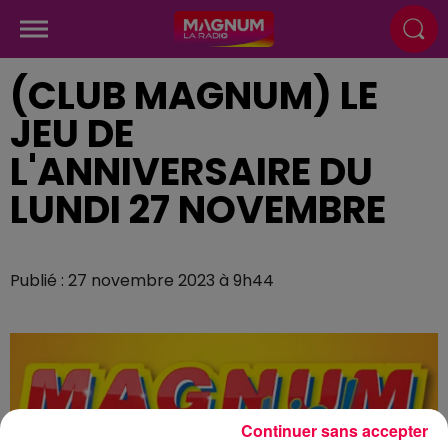
(CLUB MAGNUM) LE
JEU DE
L'ANNIVERSAIRE DU
LUNDI 27 NOVEMBRE
Publié : 27 novembre 2023 à 9h44
Continuer sans accepter