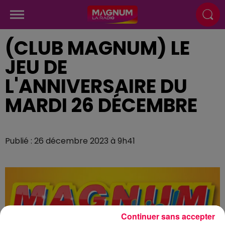
(CLUB MAGNUM) LE
JEU DE
L'ANNIVERSAIRE DU
MARDI 26 DÉCEMBRE
Publié : 26 décembre 2023 à 9h41
Continuer sans accepter