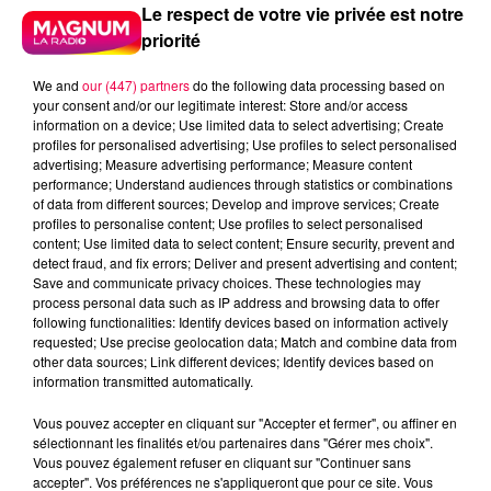
Le respect de votre vie privée est notre
priorité
We and
our (447) partners
do the following data processing based on
your consent and/or our legitimate interest: Store and/or access
information on a device; Use limited data to select advertising; Create
profiles for personalised advertising; Use profiles to select personalised
advertising; Measure advertising performance; Measure content
performance; Understand audiences through statistics or combinations
of data from different sources; Develop and improve services; Create
profiles to personalise content; Use profiles to select personalised
content; Use limited data to select content; Ensure security, prevent and
detect fraud, and fix errors; Deliver and present advertising and content;
Save and communicate privacy choices. These technologies may
process personal data such as IP address and browsing data to offer
following functionalities: Identify devices based on information actively
requested; Use precise geolocation data; Match and combine data from
Flash infos
other data sources; Link different devices; Identify devices based on
Crédit :
Flash infos
information transmitted automatically.
Vous pouvez accepter en cliquant sur "Accepter et fermer", ou affiner en
podcasts/2023/12/Le-jeu-de-lanniversaire-du-mardi-
sélectionnant les finalités et/ou partenaires dans "Gérer mes choix".
26-decembre.mp3
Vous pouvez également refuser en cliquant sur "Continuer sans
accepter". Vos préférences ne s'appliqueront que pour ce site. Vous