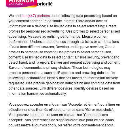
priorité
We and
our (447) partners
do the following data processing based on
your consent and/or our legitimate interest: Store and/or access
information on a device; Use limited data to select advertising; Create
profiles for personalised advertising; Use profiles to select personalised
advertising; Measure advertising performance; Measure content
performance; Understand audiences through statistics or combinations
of data from different sources; Develop and improve services; Create
profiles to personalise content; Use profiles to select personalised
content; Use limited data to select content; Ensure security, prevent and
detect fraud, and fix errors; Deliver and present advertising and content;
Save and communicate privacy choices. These technologies may
process personal data such as IP address and browsing data to offer
following functionalities: Identify devices based on information actively
requested; Use precise geolocation data; Match and combine data from
other data sources; Link different devices; Identify devices based on
information transmitted automatically.
podcasts/2024/02/Le-jeu-de-lanniversaire-du-
Vous pouvez accepter en cliquant sur "Accepter et fermer", ou affiner en
mardi-27-fevrier.mp3
sélectionnant les finalités et/ou partenaires dans "Gérer mes choix".
Vous pouvez également refuser en cliquant sur "Continuer sans
accepter". Vos préférences ne s'appliqueront que pour ce site. Vous
pouvez mettre à jour vos choix, ou retirer votre consentement à tout