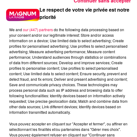
Continuer sans accepter
Le respect de votre vie privée est notre
priorité
We and
our (447) partners
do the following data processing based on
your consent and/or our legitimate interest: Store and/or access
information on a device; Use limited data to select advertising; Create
profiles for personalised advertising; Use profiles to select personalised
advertising; Measure advertising performance; Measure content
performance; Understand audiences through statistics or combinations
of data from different sources; Develop and improve services; Create
profiles to personalise content; Use profiles to select personalised
content; Use limited data to select content; Ensure security, prevent and
detect fraud, and fix errors; Deliver and present advertising and content;
Save and communicate privacy choices. These technologies may
process personal data such as IP address and browsing data to offer
following functionalities: Identify devices based on information actively
requested; Use precise geolocation data; Match and combine data from
other data sources; Link different devices; Identify devices based on
Flash infos
information transmitted automatically.
Crédit :
Flash infos
Vous pouvez accepter en cliquant sur "Accepter et fermer", ou affiner en
sélectionnant les finalités et/ou partenaires dans "Gérer mes choix".
podcasts/2023/12/Le-jeu-de-lanniversaire-du-
Vous pouvez également refuser en cliquant sur "Continuer sans