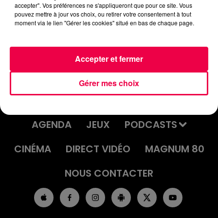
mercredi-06-decembre.mp3
accepter". Vos préférences ne s'appliqueront que pour ce site. Vous
pouvez mettre à jour vos choix, ou retirer votre consentement à tout
moment via le lien "Gérer les cookies" situé en bas de chaque page.
Accepter et fermer
Gérer mes choix
ACCUEIL
INFOS
EMISSIONS
AGENDA
JEUX
PODCASTS
CINÉMA
DIRECT VIDÉO
MAGNUM 80
NOUS CONTACTER